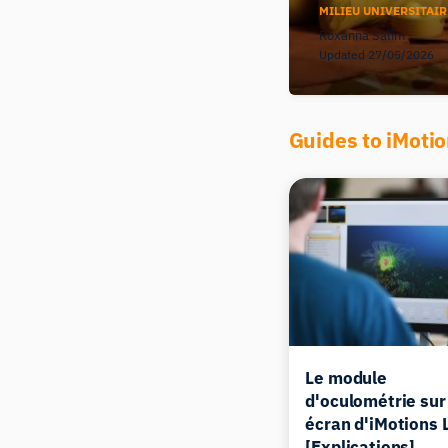
MILIEU UNIVERSITAIR
Roxanna Salim
Updated 27/05/2026
Guides to iMoti
Le module
d'oculométrie sur
écran d'iMotions 
[Explications]