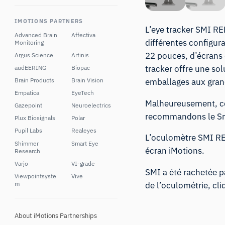
IMOTIONS PARTNERS
L’eye tracker SMI RE
Advanced Brain
Affectiva
différentes configur
Monitoring
22 pouces, d’écrans d
Argus Science
Artinis
tracker offre une sol
audEERING
Biopac
emballages aux grand
Brain Products
Brain Vision
Empatica
EyeTech
Malheureusement, ce
Gazepoint
Neuroelectrics
recommandons le
S
Plux Biosignals
Polar
Pupil Labs
Realeyes
L’oculomètre SMI RED
Shimmer
Smart Eye
écran iMotions.
Research
Varjo
VI-grade
SMI a été rachetée p
Viewpointsyste
Vive
m
de l’oculométrie,
cli
About iMotions Partnerships