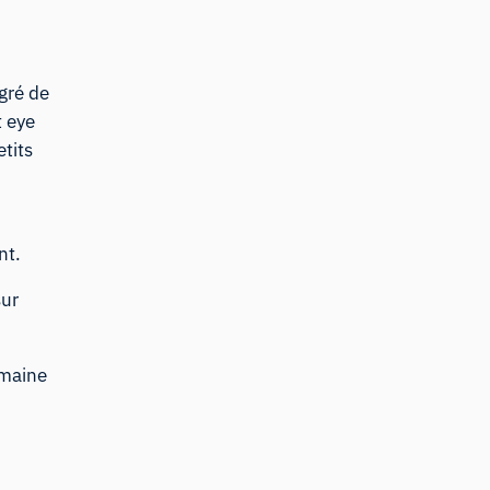
gré de
t eye
etits
nt.
sur
omaine