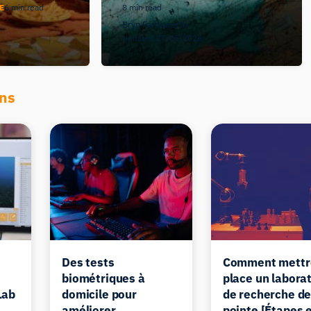
E
6 min read
8 min read
Bryn Farnsworth
Updated 27/05/2026
ons
Des tests
Comment mettr
biométriques à
place un labora
Lab
domicile pour
de recherche d
améliorer
pointe [Étapes 