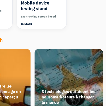
Mobile device
testing stand
ed
Eye tracking screen based
In Stock
ch
re les
sionnage en
3 technologies qui aident les
o : aperçu
neuromarketeurs à changer
le monde