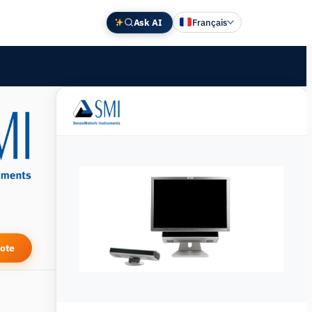
Ask AI
Français
English
Deutsch
中文 (中国)
Español
日本語
ote