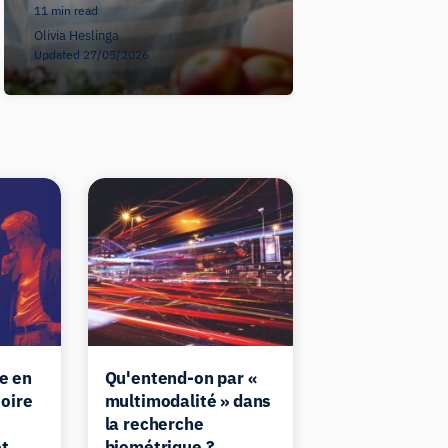
11 min read
Olivia Heslinga
Updated 27/05/2026
e en
Qu'entend-on par «
toire
multimodalité » dans
e
la recherche
et
biométrique ?