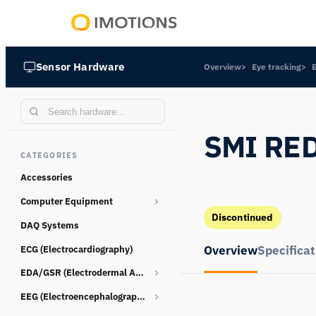
Powering
Human
Sensor Hardware
Overview
Eye tracking
Insight
SMI RE
CATEGORIES
Accessories
Computer Equipment
Discontinued
DAQ Systems
Webcams
Overview
Specificat
ECG (Electrocardiography)
EDA/GSR (Electrodermal Activity)
EEG (Electroencephalography)
Consumables