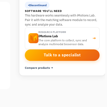
Discontinued
SOFTWARE YOU’LL NEED
This hardware works seamlessly with iMotions Lab.
Pair it with the matching software module to record,
sync and analyze your data.
RESEARCH PLATFORM
iMotions Lab
→
The core platform to collect, sync and
analyze multimodal biosensor data.
Talk to a specialist
Compare products →