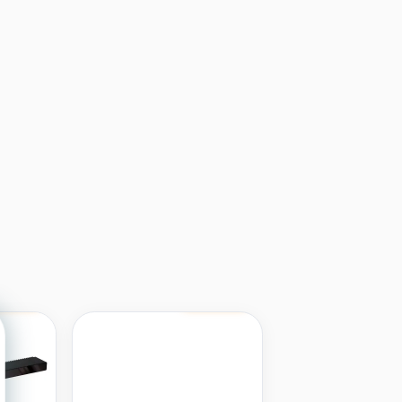
mpare
Compare