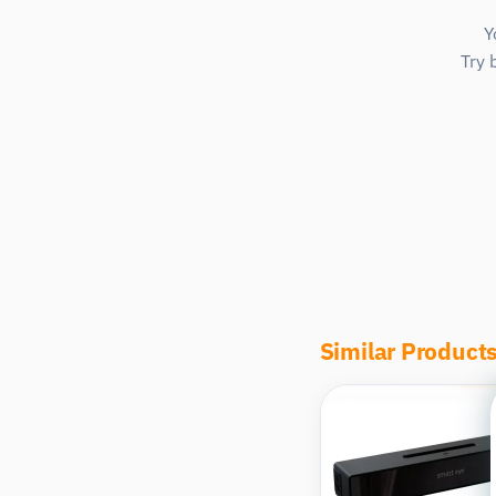
Y
Try 
Similar Product
Com