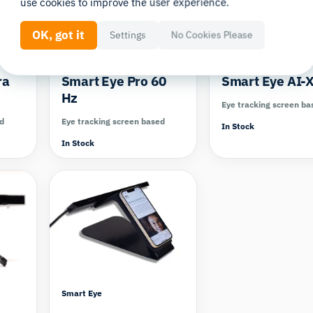
use cookies to improve the user experience.
OK, got it
Settings
No Cookies Please
Smart Eye
Smart Eye
ra
Smart Eye Pro 60
Smart Eye AI-
Hz
Eye tracking screen ba
ed
Eye tracking screen based
In Stock
In Stock
pare
Smart Eye