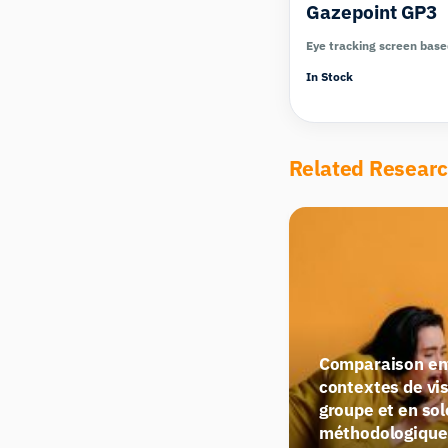
Gazepoint GP3
Eye tracking screen bas
In Stock
Related Resear
Comparaison ent
contextes de vi
groupe et en sol
méthodologique