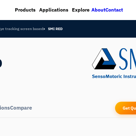
About
Contact
Products
Applications
Explore
Eye tracking screen based
SMI RED
D
ions
Compare
Get Qu