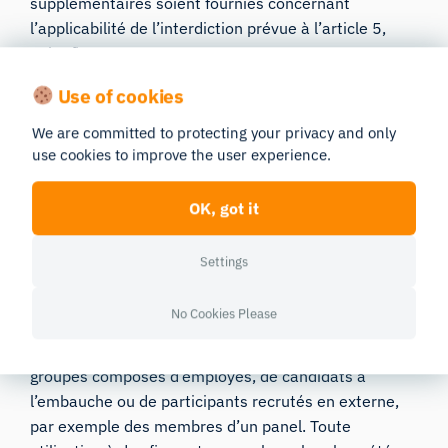
supplémentaires soient fournies concernant
l’applicabilité de l’interdiction prévue à l’article 5,
point f).
Use of cookies
Interdiction sur le lieu de travail
We are committed to protecting your privacy and only
iMotions a analysé et évalué la portée de
use cookies to improve the user experience.
l’interdiction des systèmes de reconnaissance des
émotions dans le milieu professionnel, dans la
OK, got it
mesure où ses clients issus du monde de l’entreprise
et du milieu universitaire pourraient être concernés.
Settings
Étant donné que les produits d’iMotions sont
destinés à la recherche, les cas d’utilisation pris en
No Cookies Please
compte dans l’évaluation se limitent aux études
menées sur le lieu de travail et impliquant des
groupes composés d’employés, de candidats à
l’embauche ou de participants recrutés en externe,
par exemple des membres d’un panel. Toute