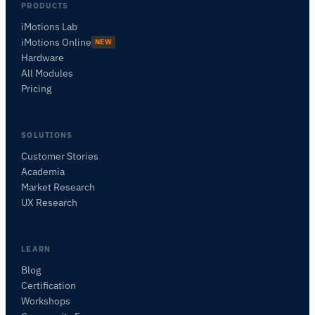
PRODUCTS
iMotions Lab
iMotions Online
NEW
Hardware
All Modules
Pricing
SOLUTIONS
Customer Stories
Academia
Assistant de Recherche iMotions
Market Research
Posez des questions sur les méthodes de
UX Research
recherche, les produits, les capteurs, les SDK,
les ressources, ou décrivez ce que vous
souhaitez étudier.
LEARN
Je vous suggérerai des questions pertinentes en
Blog
fonction de votre demande.
Certification
Workshops
POSER UNE QUESTION SUR CETTE PAGE