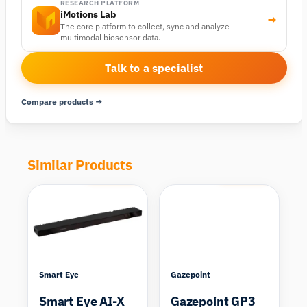
RESEARCH PLATFORM
iMotions Lab
→
The core platform to collect, sync and analyze
multimodal biosensor data.
Talk to a specialist
Compare products →
Similar Products
Compare
Compare
Smart Eye
Gazepoint
Smart Eye AI-X
Gazepoint GP3