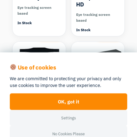
HD
Eye tracking screen
based
Eye tracking screen
based
In Stock
In Stock
Compare
Compare
Use of cookies
We are committed to protecting your privacy and only
Gazepoint
Smart Eye
use cookies to improve the user experience.
Gazepoint GP3
Smart Eye
Aurora Eye
OK, got it
Eye tracking screen
Tracker
based
Settings
Eye tracking screen
In Stock
based
In Stock
No Cookies Please