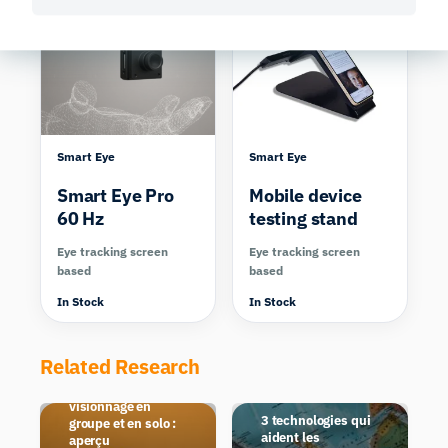
Compare
Smart Eye
Smart Eye
Smart Eye Pro
Mobile device
60 Hz
testing stand
Eye tracking screen
Eye tracking screen
based
based
In Stock
In Stock
Related Research
Comparaison entre
les contextes de
visionnage en
3 technologies qui
groupe et en solo :
aident les
aperçu