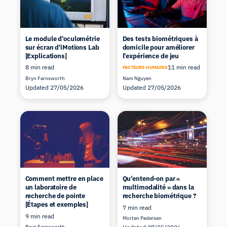
Le module d'oculométrie
Des tests biométriques à
sur écran d'iMotions Lab
domicile pour améliorer
[Explications]
l'expérience de jeu
8 min read
11 min read
FACTEURS HUMAINS
Bryn Farnsworth
Nam Nguyen
Updated 27/05/2026
Updated 27/05/2026
Comment mettre en place
Qu'entend-on par «
un laboratoire de
multimodalité » dans la
recherche de pointe
recherche biométrique ?
[Étapes et exemples]
7 min read
9 min read
Morten Pedersen
Bryn Farnsworth