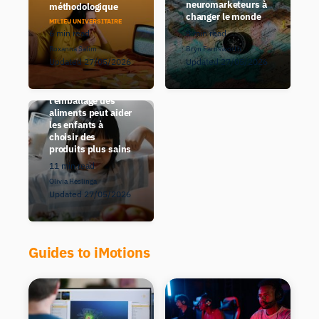
neuromarketeurs à
méthodologique
changer le monde
MILIEU UNIVERSITAIRE
6 min read
8 min read
Roxanna Salim
Bryn Farnsworth
Updated 27/05/2026
Updated 27/05/2026
Comment
l'emballage des
aliments peut aider
les enfants à
choisir des
produits plus sains
11 min read
Olivia Heslinga
Updated 27/05/2026
Guides to iMotions