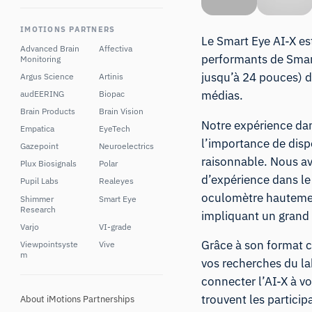
IMOTIONS PARTNERS
Le Smart Eye AI-X es
Advanced Brain
Affectiva
performants de Smart
Monitoring
jusqu’à 24 pouces) d
Argus Science
Artinis
médias.
audEERING
Biopac
Brain Products
Brain Vision
Notre expérience da
Empatica
EyeTech
l’importance de dis
Gazepoint
Neuroelectrics
raisonnable. Nous av
Plux Biosignals
Polar
d’expérience dans le
Pupil Labs
Realeyes
oculomètre hautemen
Shimmer
Smart Eye
Research
impliquant un grand 
Varjo
VI-grade
Grâce à son format c
Viewpointsyste
Vive
m
vos recherches du lab
connecter l’AI-X à v
trouvent les particip
About iMotions Partnerships