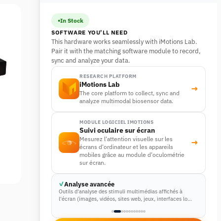
In Stock
SOFTWARE YOU’LL NEED
This hardware works seamlessly with iMotions Lab.
Pair it with the matching software module to record,
sync and analyze your data.
RESEARCH PLATFORM
iMotions Lab
→
The core platform to collect, sync and
analyze multimodal biosensor data.
MODULE LOGICIEL IMOTIONS
Suivi oculaire sur écran
Mesurez l'attention visuelle sur les
→
écrans d'ordinateur et les appareils
mobiles grâce au module d'oculométrie
sur écran.
Analyse avancée
Outils d'analyse des stimuli multimédias affichés à
l'écran (images, vidéos, sites web, jeux, interfaces lo…