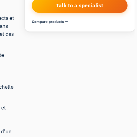
Talk to a specialist
cts et
Compare products →
rans
et des
te
chelle
 et
, d’un