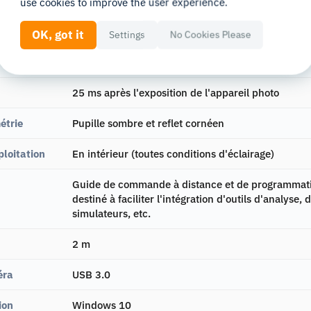
use cookies to improve the user experience.
ion
1 image (immédiat)
OK, got it
Settings
No Cookies Please
À l'écran (avec plaque de fixation)
25 ms après l'exposition de l'appareil photo
étrie
Pupille sombre et reflet cornéen
loitation
En intérieur (toutes conditions d'éclairage)
Guide de commande à distance et de programmat
destiné à faciliter l'intégration d'outils d'analyse, 
simulateurs, etc.
2 m
éra
USB 3.0
ion
Windows 10