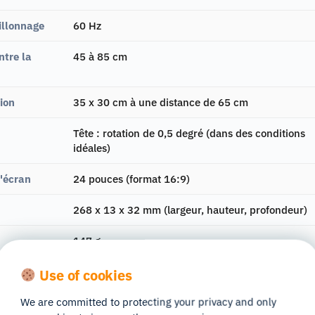
illonnage
60 Hz
ntre la
45 à 85 cm
ion
35 x 30 cm à une distance de 65 cm
Tête : rotation de 0,5 degré (dans des conditions
idéales)
l'écran
24 pouces (format 16:9)
268 x 13 x 32 mm (largeur, hauteur, profondeur)
147 g
Point de regard, diamètre de la pupille, horodatag
Use of cookies
Prise en charge des données monoculaires et
binoculaires avec indice de qualité associé
We are committed to protecting your privacy and only