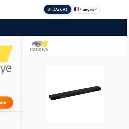
Ask AI
Français
English
Deutsch
中文 (中国)
Español
日本語
ote