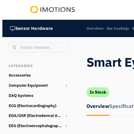
Powering
Human
Sensor Hardware
Overview
Eye tracking
Insight
Smart E
CATEGORIES
Accessories
Computer Equipment
In Stock
DAQ Systems
Webcams
Overview
Specificat
ECG (Electrocardiography)
EDA/GSR (Electrodermal Activity)
EEG (Electroencephalography)
Consumables