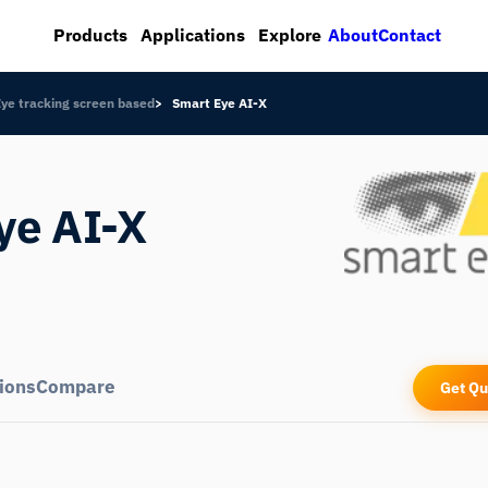
About
Contact
Products
Applications
Explore
Eye tracking screen based
Smart Eye AI-X
ye AI-X
ions
Compare
Get Qu