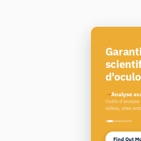
Garanti
scienti
d'ocul
Analyse av
Outils d'analyse
vidéos, sites web
Find Out M