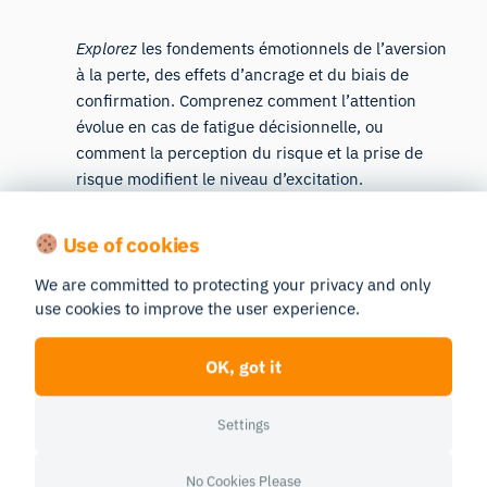
Explorez
les fondements émotionnels de l’aversion
à la perte, des effets d’ancrage et du biais de
confirmation. Comprenez comment l’attention
évolue en cas de fatigue décisionnelle, ou
comment la perception du risque et la prise de
risque modifient le niveau d’excitation.
Use of cookies
Neurofinance et
We are committed to protecting your privacy and only
neuroprévision
use cookies to improve the user experience.
Prise de décision financière
OK, got it
Évaluer
la manière dont différents groupes
Settings
démographiques réagissent au risque et prennent
des décisions financières. L’analyse des propos
No Cookies Please