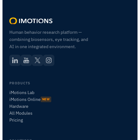
Human behavior research platform —
combining biosensors, eye tracking, and
AI in one integrated environment.
PRODUCTS
iMotions Lab
iMotions Online
NEW
Hardware
All Modules
Pricing