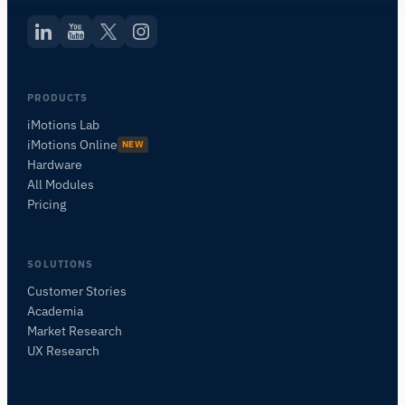
PRODUCTS
iMotions Lab
iMotions Online
NEW
Hardware
All Modules
Pricing
SOLUTIONS
Customer Stories
Academia
Assistant de Recherche iMotions
Market Research
Posez des questions sur les méthodes de
UX Research
recherche, les produits, les capteurs, les SDK,
les ressources, ou décrivez ce que vous
souhaitez étudier.