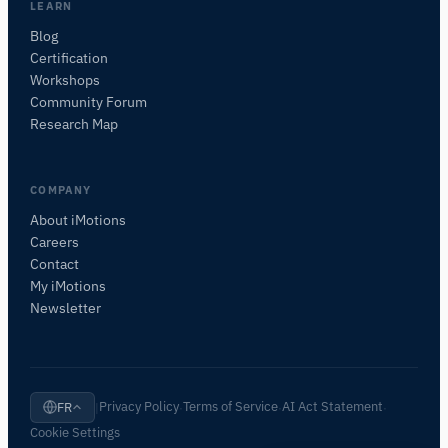
LEARN
Je vous suggérerai des questions pertinentes en
Blog
fonction de votre demande.
Certification
Workshops
POSER UNE QUESTION SUR CETTE PAGE
Community Forum
De quoi parle cette page ?
Research Map
COMPANY
About iMotions
Careers
Contact
My iMotions
Newsletter
Privacy Policy
Terms of Service
AI Act Statement
FR
|
·
·
·
Cookie Settings