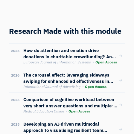
Research Made with this module
How do attention and emotion drive
2026
donations in charitable crowdfunding? An
empirical study of users’ cognitive and
European Journal of Information Systems
Open Access
physiological responses to image content
The carousel effect: leveraging sideways
2026
swiping for enhanced ad effectiveness in
social media
International Journal of Advertising
Open Access
Comparison of cognitive workload between
2026
very short answer questions and multiple-
choice questions: an eye-tracking
Medical Education Online
Open Access
experiment
Developing an AI-driven multimodal
2025
approach to visualising resilient team