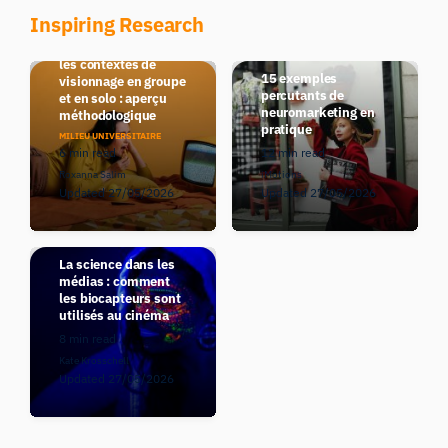
Inspiring Research
Comparaison entre
les contextes de
15 exemples
visionnage en groupe
percutants de
et en solo : aperçu
neuromarketing en
méthodologique
pratique
MILIEU UNIVERSITAIRE
6 min read
12 min read
Roxanna Salim
iMotions
Updated 27/05/2026
Updated 27/05/2026
La science dans les
médias : comment
les biocapteurs sont
utilisés au cinéma
8 min read
Kate Krosschell
Updated 27/05/2026