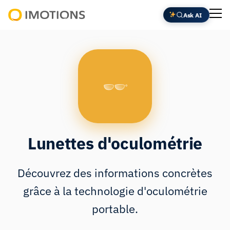
Aller
Ask AI
au
Powering
contenu
Human
Insight
Lunettes d'oculométrie
Découvrez des informations concrètes
grâce à la technologie d'oculométrie
portable.