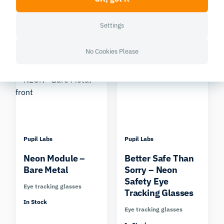
Tracking Glasses
Eye Tracking
Glasses for Kids
Settings
Eye tracking glasses
Eye tracking glasses
In Stock
No Cookies Please
In Stock
Compare
Compare
Pupil Labs
Pupil Labs
Neon Module –
Better Safe Than
Bare Metal
Sorry – Neon
Safety Eye
Eye tracking glasses
Tracking Glasses
In Stock
Eye tracking glasses