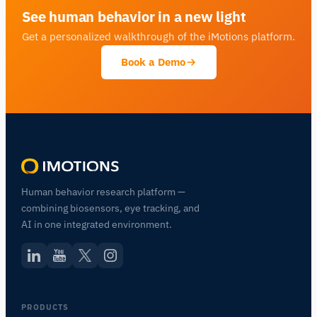
See human behavior in a new light
Get a personalized walkthrough of the iMotions platform.
Book a Demo
Human behavior research platform —
Assistant de Recherche iMotions
combining biosensors, eye tracking, and
Posez des questions sur les méthodes de
AI in one integrated environment.
recherche, les produits, les capteurs, les SDK,
les ressources, ou décrivez ce que vous
souhaitez étudier.
Je vous suggérerai des questions pertinentes en
fonction de votre demande.
PRODUCTS