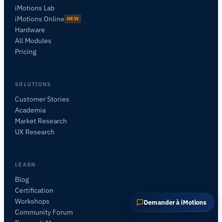
POSER UNE QUESTION SUR CETTE PAGE
iMotions Lab
iMotions Online
NEW
À quoi cela sert-il ?
Est-ce adapté à mon étude ?
Hardware
Comparer avec des alternatives
All Modules
Pricing
SOLUTIONS
Customer Stories
Academia
Market Research
UX Research
LEARN
Blog
Certification
Workshops
Demander à iMotions
Community Forum