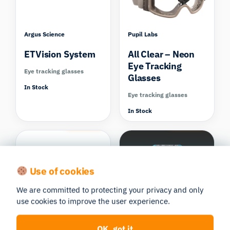
Argus Science
Pupil Labs
ETVision System
All Clear – Neon
Eye Tracking
Eye tracking glasses
Glasses
In Stock
Eye tracking glasses
In Stock
Compare
Compare
Use of cookies
Age 2-8
We are committed to protecting your privacy and only
Pupil Labs
Pupil Labs
use cookies to improve the user experience.
Just Act Natural –
All Fun and
Neon Eye
Games – Neon
OK, got it