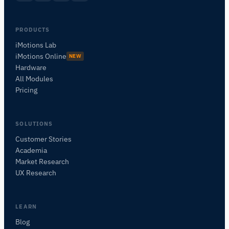
PRODUCTS
iMotions Lab
iMotions Online
NEW
Hardware
All Modules
Pricing
SOLUTIONS
Customer Stories
Academia
Assistant de Recherche iMotions
Market Research
Posez des questions sur les méthodes de
UX Research
recherche, les produits, les capteurs, les SDK,
les ressources, ou décrivez ce que vous
souhaitez étudier.
LEARN
Je vous suggérerai des questions pertinentes en
Blog
fonction de votre demande.