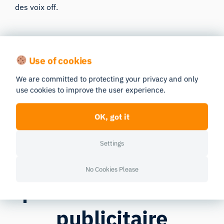
des voix off.
Use of cookies
We are committed to protecting your privacy and only
use cookies to improve the user experience.
Pourquoi les
OK, got it
marques font
Settings
confiance à notre
No Cookies Please
plateforme de test
publicitaire