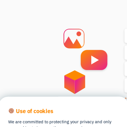
Use of cookies
stimulus pour votre étude et
We are committed to protecting your privacy and only
e à son système intégré de