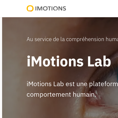
Aller
au
Powering
contenu
Human
Insight
Au service de la compréhension hum
iMotions Lab
iMotions Lab est une platefor
comportement humain.