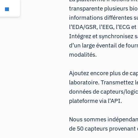
transparente plusieurs bi
informations différentes su
l’EDA/GSR
,
l’EEG
,
l’ECG
et
Intégrez et synchronisez s
d’un large éventail de fou
modalités.
Ajoutez encore plus de ca
laboratoire. Transmettez l
données de capteurs/logici
plateforme
via l’API
.
Nous sommes indépendants
de 50
capteurs
provenant 