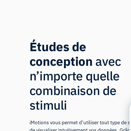
Études de
conception
avec
n’importe quelle
combinaison de
stimuli
iMotions vous permet d’utiliser tout type de 
de visualiser intuitivement vos données. Grâc