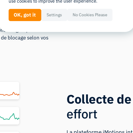
use cookies to improve the user experience.
ler avec des images, des
lle, du contenu web ou des
OK, got it
Settings
No Cookies Please
des protocoles d’étude
ent des groupes de
s de blocage selon vos
Collecte d
effort
La plateforme iMotions in