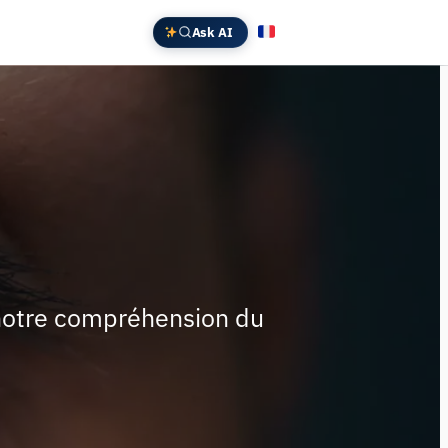
Ask AI
Français
English
Deutsch
中文 (中国)
Español
日本語
 notre compréhension du