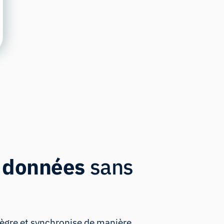
e données
sans
tègre et synchronise de manière