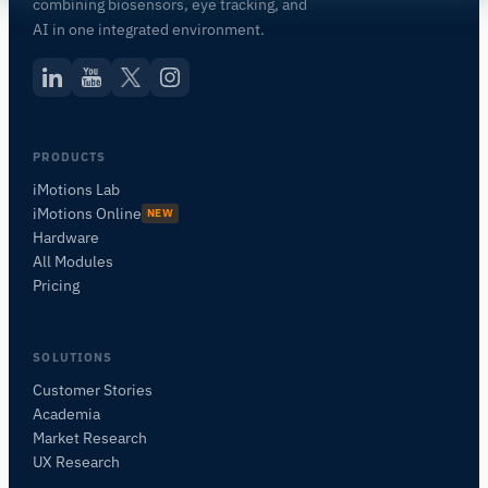
combining biosensors, eye tracking, and
AI in one integrated environment.
PRODUCTS
iMotions Lab
iMotions Online
NEW
Hardware
All Modules
Pricing
SOLUTIONS
Customer Stories
Academia
Assistant de Recherche iMotions
Market Research
Posez des questions sur les méthodes de
UX Research
recherche, les produits, les capteurs, les SDK,