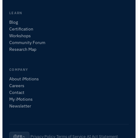
les ressources, ou décrivez ce que vous
souhaitez étudier.
LEARN
Je vous suggérerai des questions pertinentes en
Blog
fonction de votre demande.
Certification
Workshops
POSER UNE QUESTION SUR CETTE PAGE
Community Forum
De quoi parle cette page ?
Research Map
COMPANY
About iMotions
Careers
Contact
My iMotions
Newsletter
Privacy Policy
Terms of Service
AI Act Statement
FR
|
·
·
·