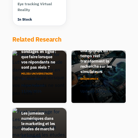
Eye tracking Virtual
Reality
Les jumeaux
In Stock
numériques avec
intervention
humaine :
Related Research
comment les
Lutter contre la
données issues de
fraude dans les
biocapteurs en
sondages en ligne :
temps réel
que faire lorsque
transforment la
vos répondants ne
recherche sur les
sont pas réels ?
simulateurs
MILIEU UNIVERSITAIRE
19 min read
9 min read
ERGONOMICS
Morten Pedersen
Morten Pedersen
11/06/2026
Updated 11/06/2026
Les jumeaux
numériques dans
le marketing et les
études de marché
23 min read