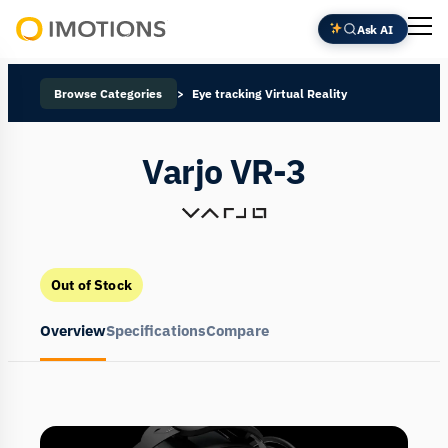
Ask AI
Powering
Human
Browse Categories
Eye tracking Virtual Reality
Insight
Varjo VR-3
Out of Stock
Overview
Specifications
Compare