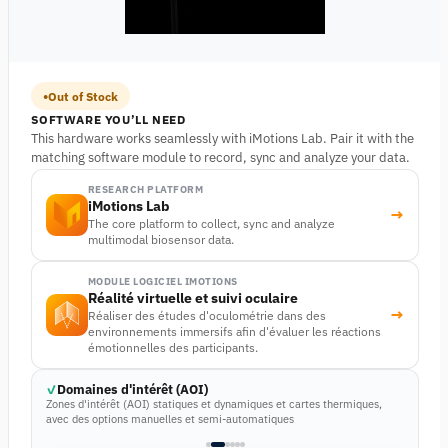
Out of Stock
SOFTWARE YOU’LL NEED
This hardware works seamlessly with iMotions Lab. Pair it with the
matching software module to record, sync and analyze your data.
RESEARCH PLATFORM
iMotions Lab
→
The core platform to collect, sync and analyze
multimodal biosensor data.
MODULE LOGICIEL IMOTIONS
Réalité virtuelle et suivi oculaire
→
Réaliser des études d'oculométrie dans des
environnements immersifs afin d'évaluer les réactions
émotionnelles des participants.
Domaines d'intérêt (AOI)
Zones d'intérêt (AOI) statiques et dynamiques et cartes thermiques,
avec des options manuelles et semi-automatiques