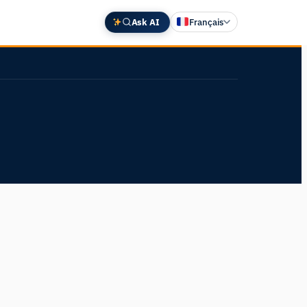
Ask AI
Français
English
Deutsch
中文 (中国)
Español
日本語