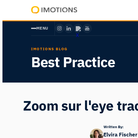
Aller
au
Powering
contenu
Human
MENU
Insight
IMOTIONS BLOG
Best Practice
Zoom sur l'eye tra
Written By:
Elvira Fischer