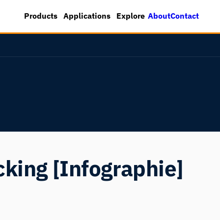
About
Contact
Products
Applications
Explore
cking [Infographie]