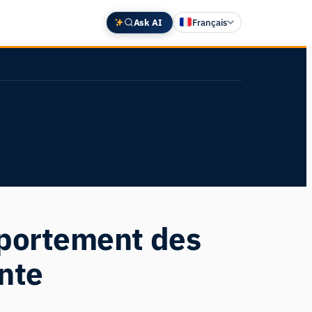
Ask AI
Français
English
Deutsch
中文 (中国)
Español
日本語
mportement des
nte