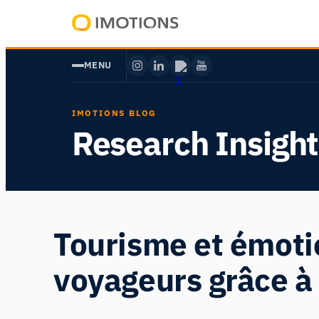
Aller
au
Powering
contenu
Human
MENU
Insight
IMOTIONS BLOG
Research Insight
Tourisme et émoti
voyageurs grâce à