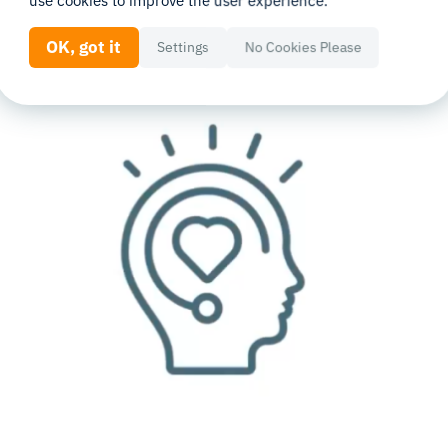
use cookies to improve the user experience.
OK, got it
Settings
No Cookies Please