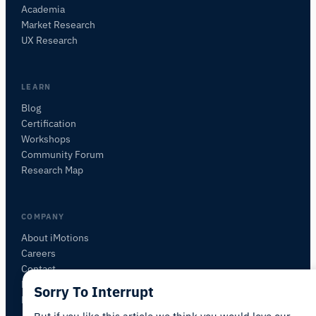
Academia
iMotionsリサーチアシスタント
Market Research
研究方法、製品、センサー、SDK、リソースに
UX Research
ついて質問するか、研究したい内容を説明して
ください。
質問内容に基づいて、役立つ次の質問を提案しま
LEARN
す。
Blog
Certification
この記事について質問
Workshops
この記事を要約
なぜこれが重要ですか？
Community Forum
これをどう応用できますか？
Research Map
COMPANY
About iMotions
Careers
Contact
My iMotions
Sorry To Interrupt
Newsletter