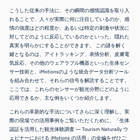
こうした従来の手法に、その瞬間の感情認識を取り入
れることで、人々が実際に何に注目しているのか、感
情の強度はどの程度か、あるいは特定の刺激や状況に
対してどのように反応しているのかといった、隠れた
真実を明らかにすることができます。 この謎を解く
鍵となるのは、
アイトラッキング
、
表情分析
、
皮膚電
気反応
、その他のウェアラブル機器といった生体セン
サー技術と、
iMotionsのような統合データ分析ツ
ール
を組み合わせて、それらの信号を解読することです。
ここでは、これらのセンサーが観光分野にどのように
応用できるか、主な例をいくつか紹介します。
これらの革新的な手法についてさらに深く理解し、実
際の現場での活用事例をご覧いただくために、「生体
認証を活用した
観光体験調査
― Tourism Naturally ウ
ェビナーにおける iMotions の活用」の全編をぜひご