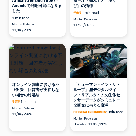
Affectiva Emotion SDKが
新たな「痛み」と「あく
Androidで利用可能になりま
び」の指標
した
1 min read
学術界
1 min read
Morten Pedersen
Morten Pedersen
11/06/2026
11/06/2026
オンライン調査における不
「ヒューマン・イン・ザ・
正対策：回答者が実在しな
ループ」型デジタルツイ
い場合の対処法
ン：リアルタイムの生体セ
ンサーデータがシミュレー
1 min read
学術界
タ研究に与える変革
Morten Pedersen
1 min read
PHYSICAL ERGONOMICS
11/06/2026
Morten Pedersen
Updated 11/06/2026