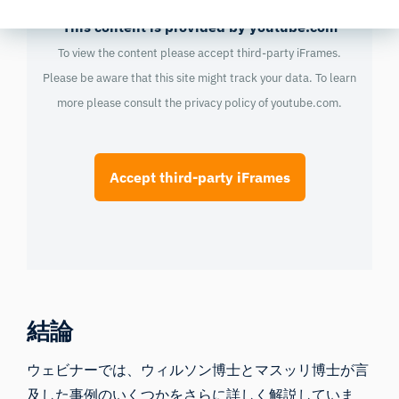
This content is provided by youtube.com
To view the content please accept third-party iFrames.
Please be aware that this site might track your data. To learn
more please consult the privacy policy of
youtube.com
.
Accept third-party iFrames
結論
ウェビナーでは、ウィルソン博士とマスッリ博士が言
及した事例のいくつかをさらに詳しく解説していま