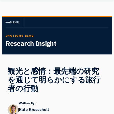
内
Human
容
Insight
を
MENU
ス
キ
IMOTIONS BLOG
ッ
Research Insight
プ
観光と感情：最先端の研究
を通じて明らかにする旅行
者の行動
Written By:
Kate Krosschell