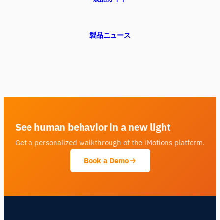
製品ニュース
See human behavior in a new light
Get a personalized walkthrough of the iMotions platform.
Book a Demo