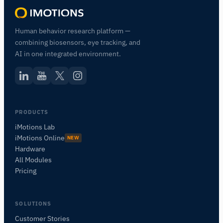
Human behavior research platform —
combining biosensors, eye tracking, and
AI in one integrated environment.
PRODUCTS
iMotions Lab
iMotions Online
NEW
Hardware
All Modules
Pricing
SOLUTIONS
Customer Stories