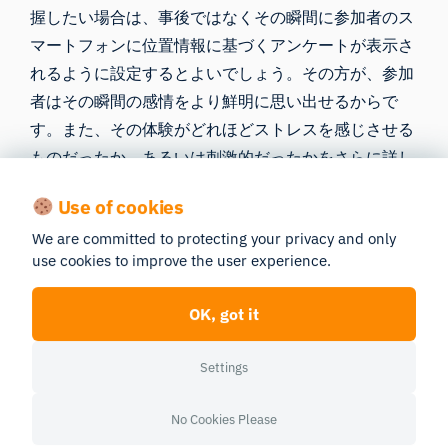
握したい場合は、事後ではなくその瞬間に参加者のス
マートフォンに位置情報に基づくアンケートが表示さ
れるように設定するとよいでしょう。その方が、参加
者はその瞬間の感情をより鮮明に思い出せるからで
す。また、その体験がどれほどストレスを感じさせる
ものだったか、あるいは刺激的だったかをさらに詳し
く調べたい場合は、
心拍変動を
分析対象として活用す
Use of cookies
るとよいでしょう。
We are committed to protecting your privacy and only
こちらは、コペンハーゲンの自転車利用者の視点か
use cookies to improve the user experience.
ら、アイトラッキングメガネ、心拍数、GPS位置情報
を組み合わせたナビゲーションに関する研究のもう一
OK, got it
つの事例です。
Settings
No Cookies Please