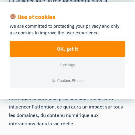
La saillance joue un rôle fondamental dans la
manière dont nous percevons le monde et
Use of cookies
interagissons avec lui. En comprenant et en tirant
parti de la détection de la saillance, les entreprises
We are committed to protecting your privacy and only
use cookies to improve the user experience.
et les chercheurs peuvent concevoir des visuels, des
interfaces et des expériences plus efficaces, en
OK, got it
phase avec les mécanismes de l’attention humaine.
De l’amélioration des publicités à l’optimisation de la
Settings
prise de décision basée sur l’IA, les applications de la
No Cookies Please
saillance sont infinies. À mesure que la technologie
progresse, nous pouvons nous attendre à des
méthodes encore plus précises pour mesurer et
influencer l’attention, ce qui aura un impact sur tous
les domaines, du contenu numérique aux
interactions dans la vie réelle.