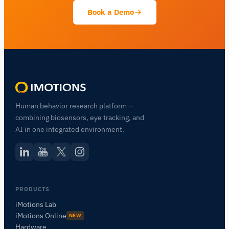
Book a Demo
Human behavior research platform —
combining biosensors, eye tracking, and
AI in one integrated environment.
PRODUCTS
iMotions Lab
iMotions Online
NEW
Hardware