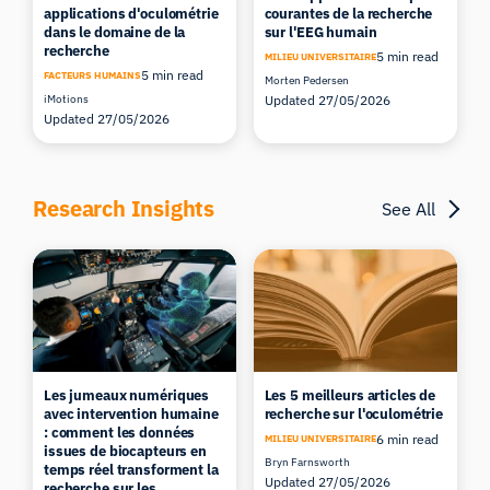
applications d'oculométrie
courantes de la recherche
dans le domaine de la
sur l'EEG humain
recherche
5 min read
MILIEU UNIVERSITAIRE
5 min read
FACTEURS HUMAINS
Morten Pedersen
iMotions
Updated 27/05/2026
Updated 27/05/2026
Research Insights
See All
Les jumeaux numériques
Les 5 meilleurs articles de
avec intervention humaine
recherche sur l'oculométrie
: comment les données
6 min read
MILIEU UNIVERSITAIRE
issues de biocapteurs en
Bryn Farnsworth
temps réel transforment la
Updated 27/05/2026
recherche sur les