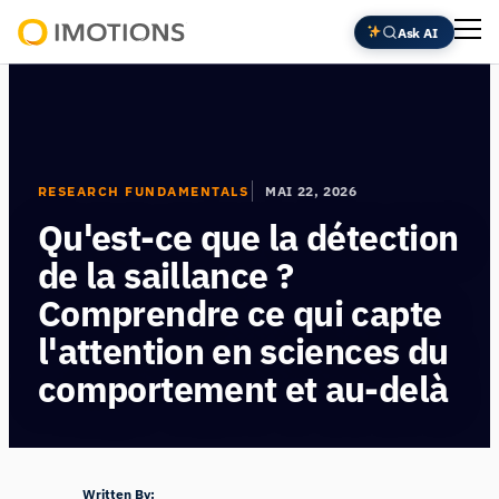
Aller
Ask AI
au
Powering
contenu
Human
Insight
RESEARCH FUNDAMENTALS
MAI 22, 2026
Qu'est-ce que la détection
de la saillance ?
Comprendre ce qui capte
l'attention en sciences du
comportement et au-delà
Written By: