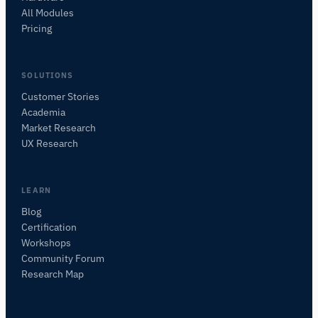
All Modules
Pricing
SOLUTIONS
Customer Stories
Academia
Assistant de Recherche iMotions
Market Research
Posez des questions sur les méthodes de
UX Research
recherche, les produits, les capteurs, les SDK,
les ressources, ou décrivez ce que vous
souhaitez étudier.
LEARN
Je vous suggérerai des questions pertinentes en
Blog
fonction de votre demande.
Certification
Workshops
POSER UNE QUESTION SUR CET ARTICLE
Community Forum
Résumer cet article
Pourquoi est-ce important ?
Research Map
Comment pourrais-je appliquer cela ?