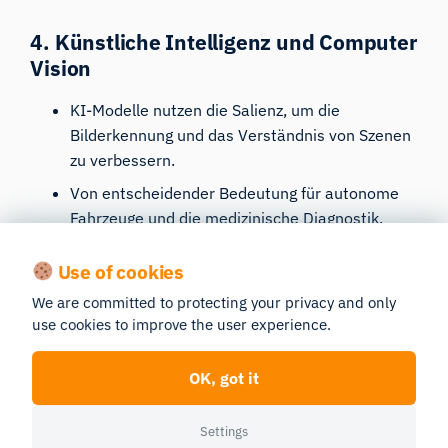
4. Künstliche Intelligenz und Computer
Vision
KI-Modelle nutzen die Salienz, um die
Bilderkennung und das Verständnis von Szenen
zu verbessern.
Von entscheidender Bedeutung für autonome
Fahrzeuge und die medizinische Diagnostik.
Use of cookies
5. Einzelhandel & Produktplatzierung
We are committed to protecting your privacy and only
Trägt dazu bei, die Ladengestaltung zu
use cookies to improve the user experience.
optimieren, um die Kundenbindung zu
maximieren.
OK, got it
Leitet die Produktpositionierung, um die
Sichtbarkeit zu erhöhen.
Settings