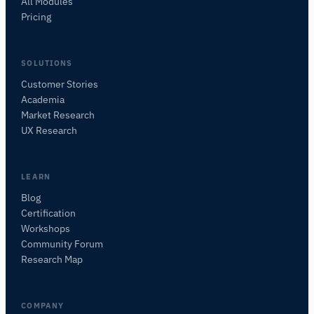
All Modules
Pricing
SOLUTIONS
Customer Stories
Academia
iMotions Forschungsassistent
Market Research
Fragen Sie nach Forschungsmethoden,
UX Research
Produkten, Sensoren, SDKs, Ressourcen oder
beschreiben Sie, was Sie untersuchen möchten.
Ich schlage nützliche nächste Fragen vor, basierend
LEARN
auf dem, was Sie fragen.
Blog
Certification
FRAGEN SIE ZU DIESEM ARTIKEL
Workshops
Diesen Artikel zusammenfassen
Warum ist das wichtig?
Community Forum
Wie könnte ich das anwenden?
Research Map
COMPANY