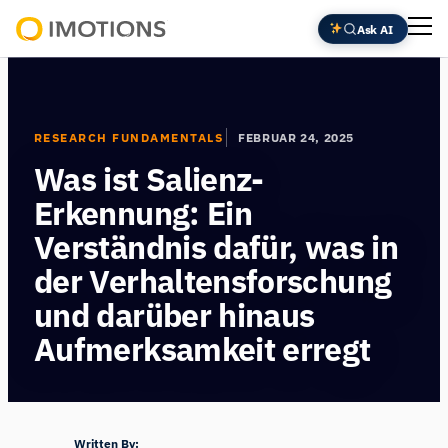
Zum
Ask AI
Inhalt
Powering
springen
Human
Insight
RESEARCH FUNDAMENTALS
FEBRUAR 24, 2025
Was ist Salienz-
Erkennung: Ein
Verständnis dafür, was in
der Verhaltensforschung
und darüber hinaus
Aufmerksamkeit erregt
Written By: