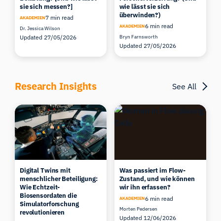
sie sich messen?]
wie lässt sie sich
überwinden?)
7 min read
AKADEMIEN
6 min read
AKADEMIEN
Dr. Jessica Wilson
Updated 27/05/2026
Bryn Farnsworth
Updated 27/05/2026
Research Insights
See All
Digital Twins mit
Was passiert im Flow-
menschlicher Beteiligung:
Zustand, und wie können
Wie Echtzeit-
wir ihn erfassen?
Biosensordaten die
6 min read
AKADEMIEN
Simulatorforschung
Morten Pedersen
revolutionieren
Updated 12/06/2026