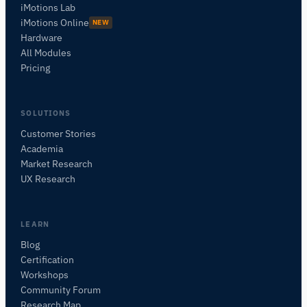
iMotions Lab
iMotions Online
NEW
Hardware
All Modules
Pricing
SOLUTIONS
Customer Stories
Academia
Assistant de Recherche iMotions
Market Research
Posez des questions sur les méthodes de
UX Research
recherche, les produits, les capteurs, les SDK,
les ressources, ou décrivez ce que vous
souhaitez étudier.
LEARN
Je vous suggérerai des questions pertinentes en
Blog
fonction de votre demande.
Certification
Workshops
POSER UNE QUESTION SUR CET ARTICLE
Community Forum
Résumer cet article
Pourquoi est-ce important ?
Research Map