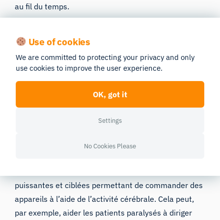
au fil du temps.
Interfaces cerveau-ordinateur (BCI) :
Use of cookies
Les interfaces cerveau-ordinateur constituent un
We are committed to protecting your privacy and only
domaine relativement nouveau mais en plein essor
use cookies to improve the user experience.
pour l’EEG. Aujourd’hui, nous savons beaucoup plus
OK, got it
précisément quelles zones du cerveau sont actives
lorsque nous percevons des stimuli, lorsque nous
Settings
préparons et exécutons des mouvements corporels,
ou lorsque nous apprenons et mémorisons des
No Cookies Please
informations.
Cela donne lieu à des applications EEG très
puissantes et ciblées permettant de commander des
appareils à l’aide de l’activité cérébrale. Cela peut,
par exemple, aider les patients paralysés à diriger