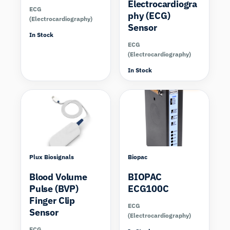
Electrocardiogra
ECG
phy (ECG)
(Electrocardiography)
Sensor
In Stock
ECG
(Electrocardiography)
In Stock
Compare
Plux Biosignals
Biopac
Blood Volume
BIOPAC
Pulse (BVP)
ECG100C
Finger Clip
ECG
Sensor
(Electrocardiography)
ECG