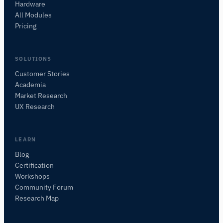
Hardware
All Modules
Pricing
SOLUTIONS
Customer Stories
Academia
Assistant de Recherche iMotions
Market Research
Posez des questions sur les méthodes de
UX Research
recherche, les produits, les capteurs, les SDK,
les ressources, ou décrivez ce que vous
souhaitez étudier.
LEARN
Je vous suggérerai des questions pertinentes en
Blog
fonction de votre demande.
Certification
Workshops
POSER UNE QUESTION SUR CETTE PAGE
Community Forum
Expliquer ce capteur
Avec quoi puis-je l'associer ?
Research Map