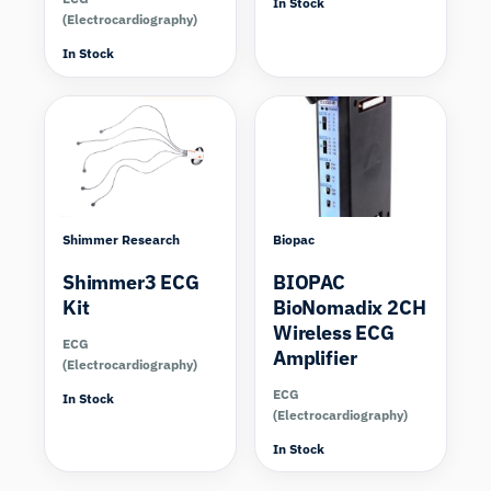
In Stock
(Electrocardiography)
In Stock
Compare
Shimmer Research
Biopac
Shimmer3 ECG
BIOPAC
Kit
BioNomadix 2CH
Wireless ECG
ECG
Amplifier
(Electrocardiography)
ECG
In Stock
(Electrocardiography)
Les jumeaux
In Stock
numériques avec
intervention