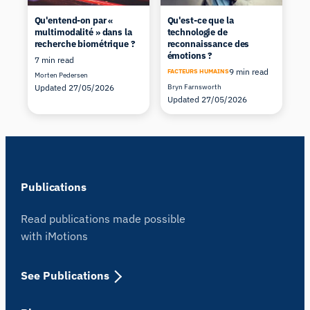
Qu'entend-on par «
Qu'est-ce que la
multimodalité » dans la
technologie de
recherche biométrique ?
reconnaissance des
émotions ?
7 min read
9 min read
FACTEURS HUMAINS
Morten Pedersen
Updated 27/05/2026
Bryn Farnsworth
Updated 27/05/2026
Publications
Read publications made possible
with iMotions
See Publications