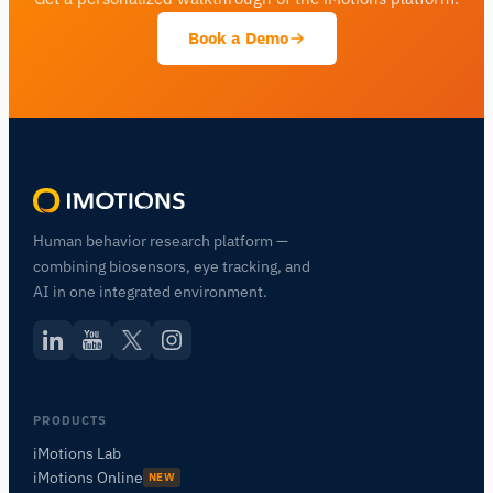
Book a Demo
Human behavior research platform —
combining biosensors, eye tracking, and
AI in one integrated environment.
PRODUCTS
iMotions Lab
iMotions Online
NEW