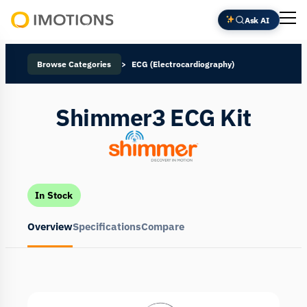
Ask AI
Powering
Human
Browse Categories
ECG (Electrocardiography)
Insight
Shimmer3 ECG Kit
In Stock
Overview
Specifications
Compare