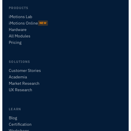
PRODUCTS
iMotions Lab
iMotions Online
NEW
Hardware
All Modules
Pricing
SOLUTIONS
Customer Stories
Academia
Assistant de Recherche iMotions
Market Research
Posez des questions sur les méthodes de
UX Research
recherche, les produits, les capteurs, les SDK,
les ressources, ou décrivez ce que vous
souhaitez étudier.
LEARN
Je vous suggérerai des questions pertinentes en
Blog
fonction de votre demande.
Certification
Workshops