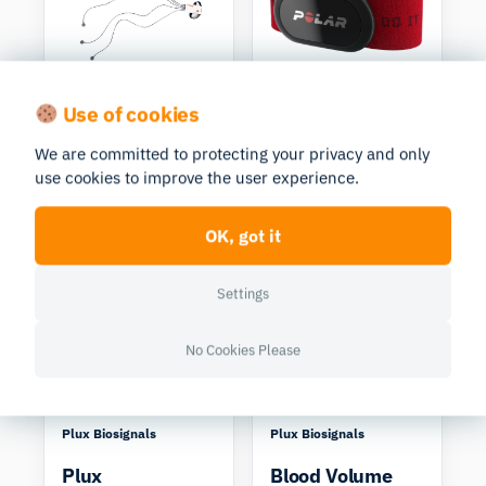
Shimmer Research
Polar
Use of cookies
Shimmer3 ECG
Polar H10
We are committed to protecting your privacy and only
Kit
ECG
use cookies to improve the user experience.
(Electrocardiography)
ECG
(Electrocardiography)
In Stock
OK, got it
In Stock
Compare
Settings
No Cookies Please
Plux Biosignals
Plux Biosignals
Plux
Blood Volume