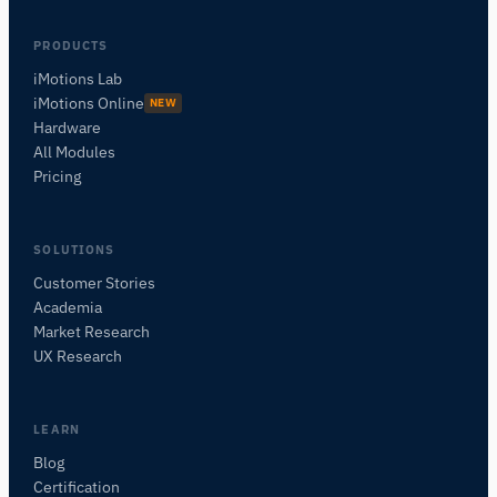
PRODUCTS
iMotions Lab
iMotions Online
NEW
Hardware
All Modules
Pricing
SOLUTIONS
Customer Stories
Academia
Assistant de Recherche iMotions
Market Research
Posez des questions sur les méthodes de
UX Research
recherche, les produits, les capteurs, les SDK,
les ressources, ou décrivez ce que vous
souhaitez étudier.
LEARN
Je vous suggérerai des questions pertinentes en
Blog
fonction de votre demande.
Certification