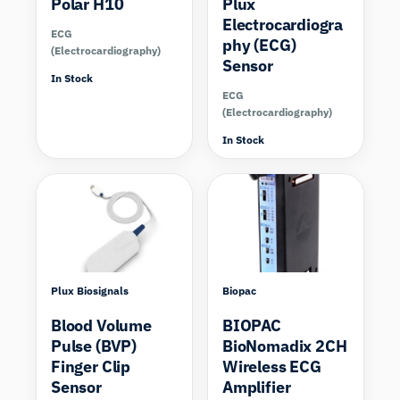
Polar H10
Plux
Electrocardiogra
ECG
phy (ECG)
(Electrocardiography)
Sensor
In Stock
ECG
(Electrocardiography)
In Stock
Plux Biosignals
Biopac
Blood Volume
BIOPAC
Pulse (BVP)
BioNomadix 2CH
Finger Clip
Wireless ECG
Sensor
Amplifier