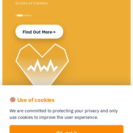
brutes et traitées
Find Out More
Use of cookies
We are committed to protecting your privacy and only
Similar Products
use cookies to improve the user experience.
Compare
Compare