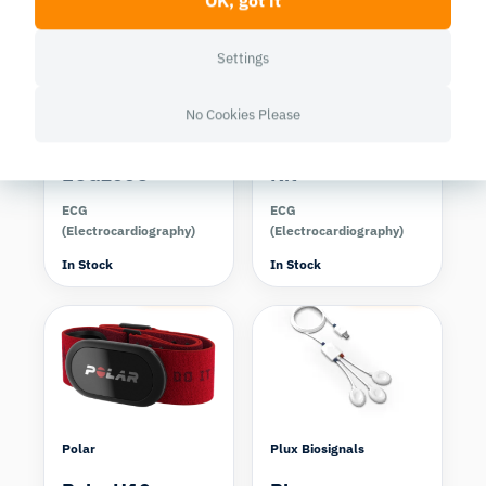
OK, got it
Settings
Biopac
Shimmer Research
No Cookies Please
BIOPAC
Shimmer3 ECG
ECG100C
Kit
ECG
ECG
(Electrocardiography)
(Electrocardiography)
In Stock
In Stock
Compare
Compare
Polar
Plux Biosignals