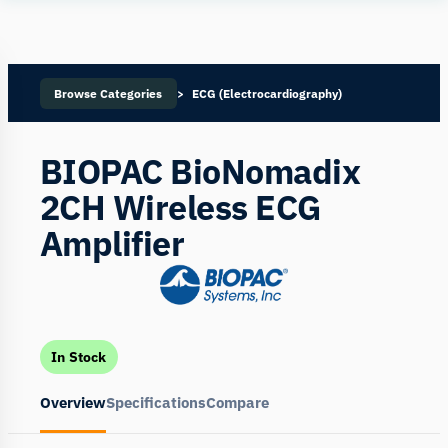
Human
Insight
Browse Categories
ECG (Electrocardiography)
BIOPAC BioNomadix
2CH Wireless ECG
Amplifier
In Stock
Overview
Specifications
Compare