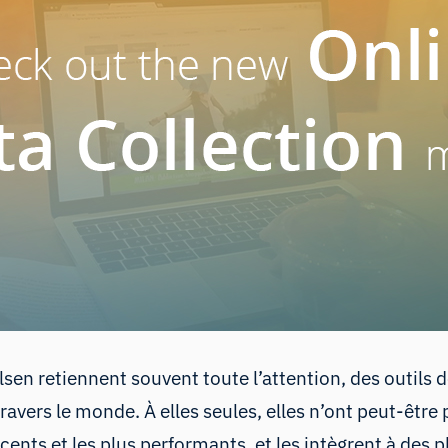
sen retiennent souvent toute l’attention, des outils d
avers le monde. À elles seules, elles n’ont peut-être p
écents et les plus performants, et les intègrent à des 