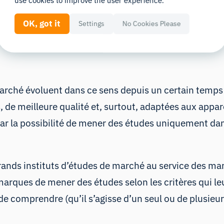
use cookies to improve the user experience.
elle s’appuie, par exemple, sur un programme de certif
ssibles aux marques, grandes et petites.
OK, got it
Settings
No Cookies Please
arché évoluent dans ce sens depuis un certain temps
, de meilleure qualité et, surtout, adaptées aux app
car la possibilité de mener des études uniquement dan
grands instituts d’études de marché au service des m
arques de mener des études selon les critères qui leu
 de comprendre (qu’il s’agisse d’un seul ou de plusieu