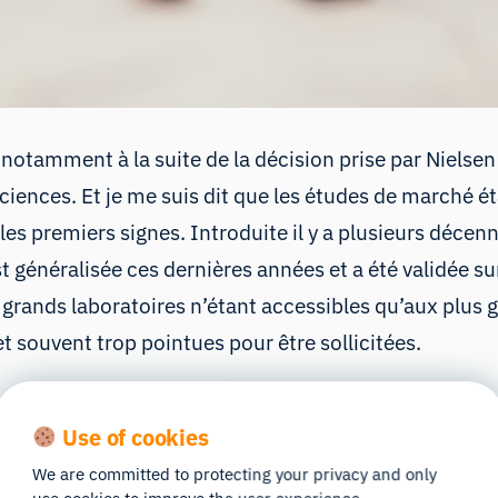
, notamment à la suite de
la décision prise par Nielsen
ciences.
Et je me suis dit que les études de marché ét
es premiers signes. Introduite il y a plusieurs décennie
st
généralisée
ces dernières années
et
a été validée su
es grands laboratoires n’étant accessibles qu’aux plus
 et souvent trop pointues pour être sollicitées.
st la manière dont ces petites structures envisagent 
Use of cookies
ntre États, entre secteurs d’activité. En s’appuyant s
ant aux clients une solution alternative viable, flexibl
We are committed to protecting your privacy and only