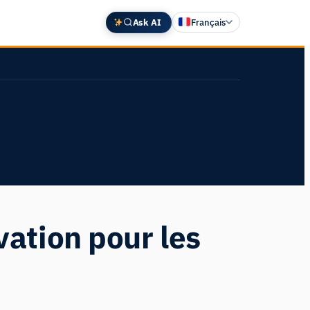
Ask AI
Français
English
Deutsch
中文 (中国)
Español
日本語
ation pour les