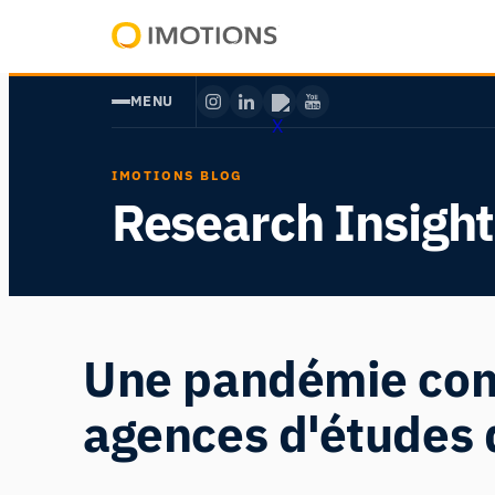
Aller
au
Powering
contenu
Human
MENU
Insight
IMOTIONS BLOG
Research Insight
Une pandémie comm
agences d'études