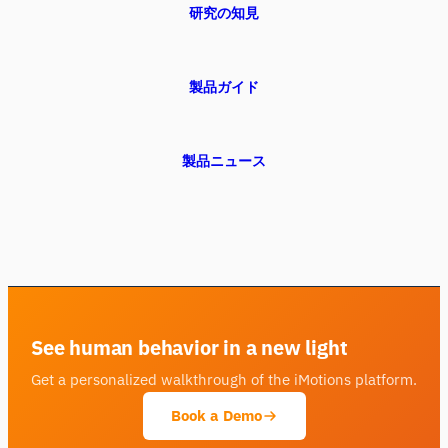
研究の知見
製品ガイド
製品ニュース
See human behavior in a new light
Get a personalized walkthrough of the iMotions platform.
Book a Demo