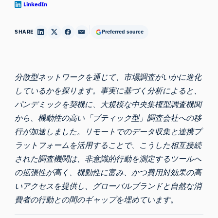
LinkedIn
SHARE
Preferred source
分散型ネットワークを通じて、市場調査がいかに進化
しているかを探ります。事実に基づく分析によると、
パンデミックを契機に、大規模な中央集権型調査機関
から、機動性の高い「ブティック型」調査会社への移
行が加速しました。リモートでのデータ収集と連携プ
ラットフォームを活用することで、こうした相互接続
された調査機関は、非意識的行動を測定するツールへ
の拡張性が高く、機動性に富み、かつ費用対効果の高
いアクセスを提供し、グローバルブランドと自然な消
費者の行動との間のギャップを埋めています
。