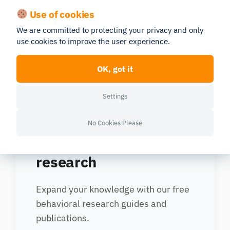
Use of cookies
iMotionsが神経科学を活用して、お客様の消費者理解
We are committed to protecting your privacy and only
をどのように支援できるか、詳しくはお問い合わせく
use cookies to improve the user experience.
ださい！
OK, got it
詳細はこちら
Settings
Advance your Market
No Cookies Please
Research Evolution
research
Expand your knowledge with our free
behavioral research guides and
publications.