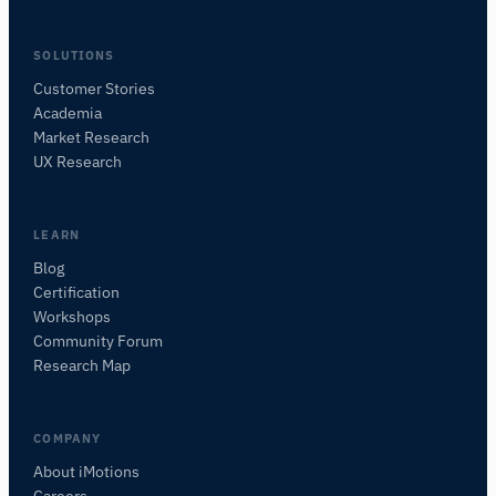
SOLUTIONS
Customer Stories
Academia
iMotionsリサーチアシスタント
Market Research
研究方法、製品、センサー、SDK、リソースに
UX Research
ついて質問するか、研究したい内容を説明して
ください。
質問内容に基づいて、役立つ次の質問を提案しま
LEARN
す。
Blog
Certification
この記事について質問
Workshops
この記事を要約
なぜこれが重要ですか？
Community Forum
これをどう応用できますか？
Research Map
COMPANY
About iMotions
Careers