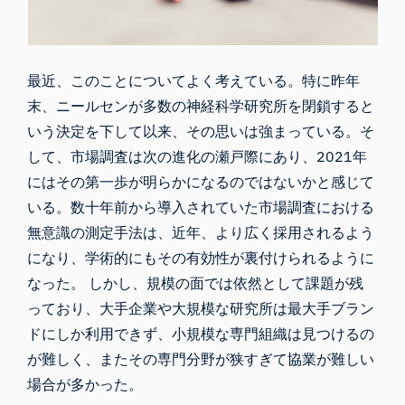
最近、このことについてよく考えている。特に
昨年
末
、
ニールセンが多数の神経科学研究所を閉鎖すると
いう決定
を下して以来
、
その思いは強まっている
。
そ
して、市場調査は次の進化の瀬戸際にあり、2021年
にはその第一歩が明らかになるのではないかと感じて
いる。数十年前から導入されていた市場調査における
無意識の測定手法は、近年、より
広く採用される
よう
になり
、学術的にもその有効性が裏付けられる
ように
なった。 しかし、規模の面では依然として課題が残
っており、大手企業や大規模な研究所は最大手ブラン
ドにしか利用できず、小規模な専門組織は見つけるの
が難しく、またその専門分野が狭すぎて協業が難しい
場合が多かった。