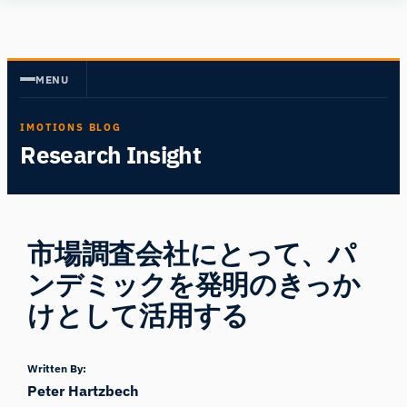
内
Human
容
Insight
を
MENU
ス
キ
IMOTIONS BLOG
ッ
Research Insight
プ
市場調査会社にとって、パ
ンデミックを発明のきっか
けとして活用する
Written By:
Peter Hartzbech