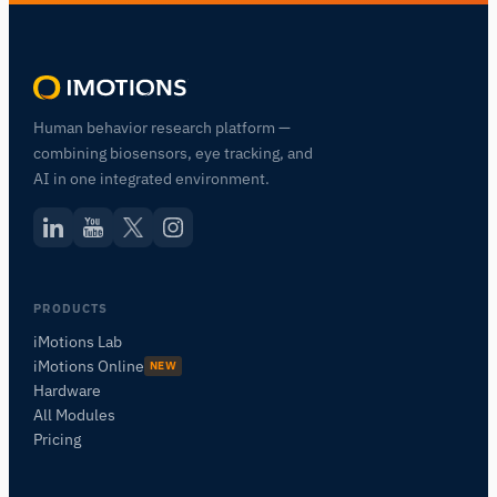
Human behavior research platform —
combining biosensors, eye tracking, and
AI in one integrated environment.
PRODUCTS
iMotions Lab
iMotions Online
NEW
Hardware
All Modules
Pricing