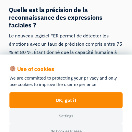
Quelle est la précision de la
reconnaissance des expressions
faciales ?
Le nouveau logiciel FER permet de détecter les
émotions avec un taux de précision compris entre 75
% et 80 %. Étant donné que la capacité humaine à
détecter les émotions se situe autour de 90 %, il
Use of cookies
s’agit là d’une avancée significative dans le domaine
des technologies de détection des émotions.
We are committed to protecting your privacy and only
use cookies to improve the user experience.
Quelle est l’expression faciale la plus
OK, got it
reconnaissable ?
S’il est difficile de déterminer quelle est l’émotion
Settings
que nous reconnaissons le plus souvent, il existe
sans aucun doute certaines émotions qui sont plus
No Cookies Please