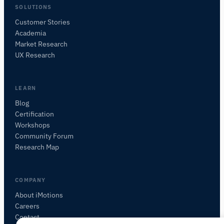
SOLUTIONS
Customer Stories
Academia
Assistant de Recherche iMotions
Market Research
Posez des questions sur les méthodes de
UX Research
recherche, les produits, les capteurs, les SDK,
les ressources, ou décrivez ce que vous
souhaitez étudier.
LEARN
Je vous suggérerai des questions pertinentes en
Blog
fonction de votre demande.
Certification
Workshops
POSER UNE QUESTION SUR CET ARTICLE
Community Forum
Résumer cet article
Pourquoi est-ce important ?
Research Map
Comment pourrais-je appliquer cela ?
COMPANY
About iMotions
Careers
Contact