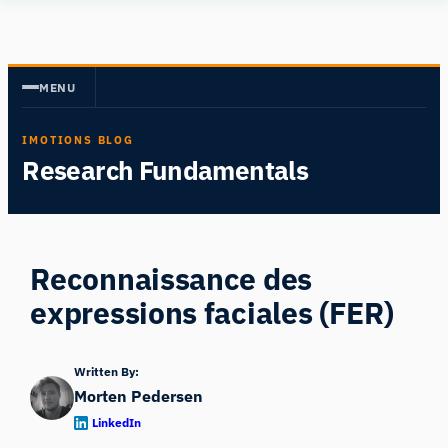
Aller
Human
au
Insight
contenu
MENU
IMOTIONS BLOG
Research Fundamentals
Reconnaissance des
expressions faciales (FER)
Written By:
Morten Pedersen
LinkedIn