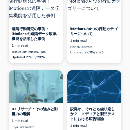
遠隔行動研究の事例：
iMotionsの4つの行動カテゴ
iMotionsの遠隔データ収集
リーについて
機能を活用した事例
1 min read
1 min read
Morten Pedersen
Jessica Justinussen, PhD.
Updated 27/05/2026
Updated 27/05/2026
UXリサーチ：その強みと影
説得か、それとも繰り返し
響力の理解
か？ メディアと製品テス
トにおける広告理論
1 min read
1 min read
Bryn Farnsworth