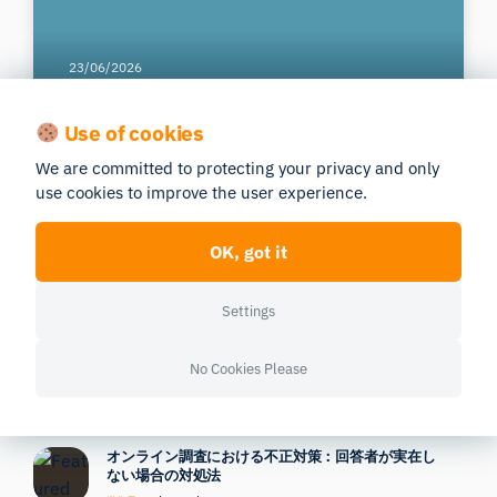
23/06/2026
1 min read
学術界
iMotions Lab 活用のコツとテクニッ
Use of cookies
ク：第1巻
We are committed to protecting your privacy and only
use cookies to improve the user experience.
Affectiva Emotion SDKがAndroidで利用可能になり
OK, got it
ました
1 min read
Settings
11/06/2026
新たな「痛み」と「あくび」の指標
No Cookies Please
1 min read
学術界
11/06/2026
オンライン調査における不正対策：回答者が実在し
ない場合の対処法