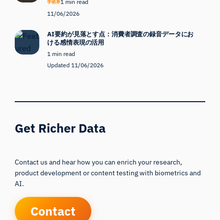
1 min read
学術界
11/06/2026
AI要約が見落とす点：消費者調査の録音データにお
ける感情表現の活用
1 min read
Updated 11/06/2026
Get Richer Data
Contact us and hear how you can enrich your research,
product development or content testing with biometrics and
AI.
Contact