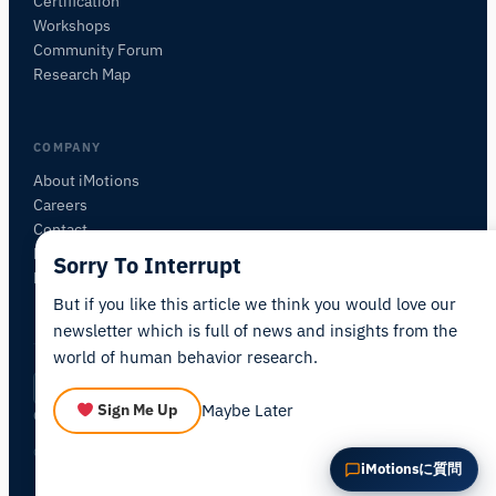
Certification
この記事について質問
Workshops
この記事を要約
なぜこれが重要ですか？
Community Forum
これをどう応用できますか？
Research Map
COMPANY
About iMotions
Careers
Contact
My iMotions
Sorry To Interrupt
Newsletter
But if you like this article we think you would love our
newsletter which is full of news and insights from the
world of human behavior research.
Privacy Policy
Terms of Service
AI Act Statement
JA
|
·
·
·
Maybe Later
Sign Me Up
Cookie Settings
© 2026 iMotions A/S. All rights reserved.
iMotionsに質問