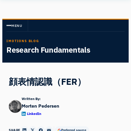
内
Human
容
Insight
を
MENU
ス
キ
IMOTIONS BLOG
ッ
Research Fundamentals
プ
顔表情認識（FER）
Written By:
Morten Pedersen
LinkedIn
SHARE
Preferred source