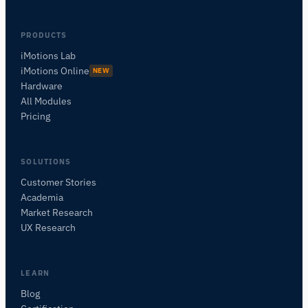
PRODUCTS
iMotions Lab
iMotions Online
NEW
Hardware
All Modules
Pricing
SOLUTIONS
Customer Stories
Academia
iMotionsリサーチアシスタント
Market Research
研究方法、製品、センサー、SDK、リソースに
UX Research
ついて質問するか、研究したい内容を説明して
ください。
質問内容に基づいて、役立つ次の質問を提案しま
LEARN
す。
Blog