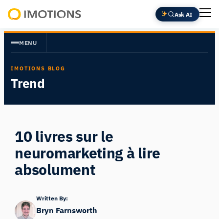
Aller
Ask AI
au
Powering
contenu
Human
MENU
Insight
IMOTIONS BLOG
Trend
10 livres sur le
neuromarketing à lire
absolument
Written By:
Bryn Farnsworth