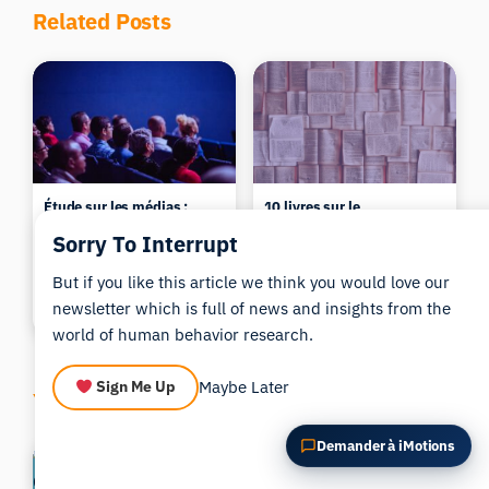
POSER UNE QUESTION SUR CET ARTICLE
Related Posts
Résumer cet article
Pourquoi est-ce important ?
Comment pourrais-je appliquer cela ?
Étude sur les médias :
10 livres sur le
l'avenir de l'analyse
neuromarketing à lire
Sorry To Interrupt
d'audience
absolument
11 min read
6 min read
But if you like this article we think you would love our
Bryn Farnsworth
Bryn Farnsworth
newsletter which is full of news and insights from the
Updated 27/05/2026
Updated 27/05/2026
world of human behavior research.
Maybe Later
Sign Me Up
You might also like these
Demander à iMotions