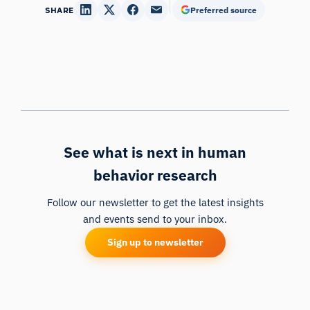
SHARE
Preferred source
See what is next in human
behavior research
Assistant de Recherche iMotions
Follow our newsletter to get the latest insights
Posez des questions sur les méthodes de
and events send to your inbox.
recherche, les produits, les capteurs, les SDK,
Sign up to newsletter
les ressources, ou décrivez ce que vous
souhaitez étudier.
Je vous suggérerai des questions pertinentes en
fonction de votre demande.