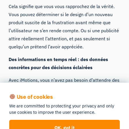
Cela signifie que vous vous rapprochez de la vérité.
Vous pouvez déterminer si le design d’un nouveau
produit suscite de la frustration avant même que
l’utilisateur ne s’en rende compte. Ou si une publicité
attire réellement l’attention, et pas seulement si
quelqu’un prétend l’avoir appréciée.
Des informations en temps réel : des données
concrètes pour des décisions éclairées
Avec iMotions, vous n’avez pas besoin d’attendre des
semaines pour obtenir un rapport final. La plateforme
Use of cookies
fournit des visualisations et des analyses en temps
réel. Vous pouvez suivre l’évolution de l’étude au fur
We are committed to protecting your privacy and only
et à mesure de son déroulement.
use cookies to improve the user experience.
Cela permet de :
OK, got it