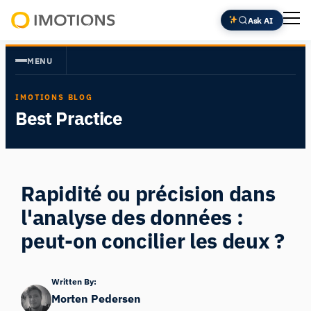
Aller
Ask AI
au
Powering
contenu
Human
MENU
Insight
IMOTIONS BLOG
Best Practice
Rapidité ou précision dans
l'analyse des données :
peut-on concilier les deux ?
Written By:
Morten Pedersen