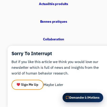
POSER UNE QUESTION SUR CET ARTICLE
Actualités produits
Résumer cet article
Pourquoi est-ce important ?
Comment pourrais-je appliquer cela ?
Bonnes pratiques
Collaboration
Sorry To Interrupt
Guides des produits
But if you like this article we think you would love our
newsletter which is full of news and insights from the
world of human behavior research.
Perspectives de recherche
Maybe Later
Sign Me Up
Principes fondamentaux de la recherche
Demander à iMotions