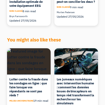
installation optimale de
peut-on concilier les deux ?
votre équipement EEG
9 min read
NON CLASSÉ
8 min read
NON CLASSÉ
Morten Pedersen
Bryn Farnsworth
Updated 27/05/2026
Updated 27/05/2026
You might also like these
Lutter contre la fraude dans
Les jumeaux numériques
les sondages en ligne : que
avec intervention humaine
faire lorsque vos
: comment les données
répondants ne sont pas
issues de biocapteurs en
réels ?
temps réel transforment la
recherche sur les
19 min read
MILIEU UNIVERSITAIRE
simulateurs