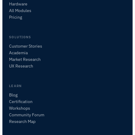
Hardware
All Modules
Pricing
SOLUTIONS
Customer Stories
Academia
Assistant de Recherche iMotions
Market Research
Posez des questions sur les méthodes de
UX Research
recherche, les produits, les capteurs, les SDK,
les ressources, ou décrivez ce que vous
souhaitez étudier.
LEARN
Je vous suggérerai des questions pertinentes en
Blog
fonction de votre demande.
Certification
Workshops
POSER UNE QUESTION SUR CETTE PAGE
Community Forum
Expliquer ce capteur
Avec quoi puis-je l'associer ?
Research Map