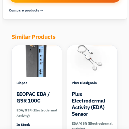
Compare products →
Similar Products
Compare
Compare
Biopac
Plux Biosignals
BIOPAC EDA /
Plux
GSR 100C
Electrodermal
Activity (EDA)
EDA/GSR (Electrodermal
Sensor
Activity)
EDA/GSR (Electrodermal
In Stock
Activity)