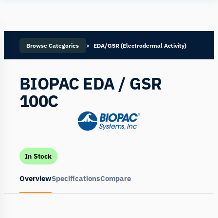
Human
Insight
Browse Categories
EDA/GSR (Electrodermal Activity)
BIOPAC EDA / GSR
100C
In Stock
Overview
Specifications
Compare