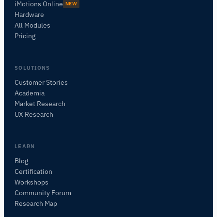
iMotions Online
NEW
Hardware
All Modules
Pricing
SOLUTIONS
Customer Stories
Academia
Assistant de Recherche iMotions
Market Research
Posez des questions sur les méthodes de
UX Research
recherche, les produits, les capteurs, les SDK,
les ressources, ou décrivez ce que vous
souhaitez étudier.
LEARN
Je vous suggérerai des questions pertinentes en
Blog
fonction de votre demande.
Certification
Workshops
POSER UNE QUESTION SUR CETTE PAGE
Community Forum
Expliquer ce capteur
Avec quoi puis-je l'associer ?
Research Map