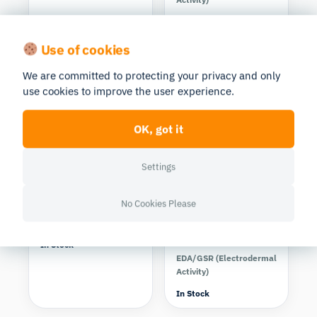
In Stock
Compare
Use of cookies
We are committed to protecting your privacy and only
use cookies to improve the user experience.
OK, got it
Shimmer Research
Biopac
Settings
Shimmer3R
BIOPAC
GSR+ Kit
BIONOMADIX
WIRELESS PPG
No Cookies Please
EDA/GSR (Electrodermal
and EDA
Activity)
Amplifier
In Stock
EDA/GSR (Electrodermal
Activity)
Les jumeaux
In Stock
numériques avec