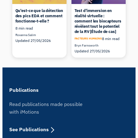
Qu'est-ce que la détection
Test d'immersion en
des pics EDA et comment
réalité virtuelle :
fonctionne-t-elle ?
comment les biocapteurs
révèlent tout le potentiel
8 min read
de la RV [Étude de cas]
Roxanna Salim
8 min read
FACTEURS HUMAINS
Updated 27/05/2026
Bryn Farnsworth
Updated 27/05/2026
Publications
Read publications made possible
with iMotions
See Publications