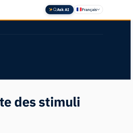
Ask AI
Français
English
Deutsch
中文 (中国)
Español
日本語
te des stimuli