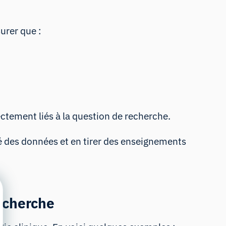
surer que :
rectement liés à la question de recherche.
té des données et en tirer des enseignements
recherche