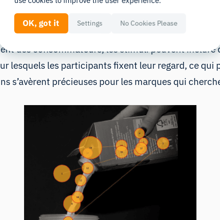
ers secteurs et disciplines, du marketing à la psycholo
use cookies to improve the user experience.
OK, got it
Settings
No Cookies Please
ent des consommateurs, les stimuli peuvent inclure d
sur lesquels les participants fixent leur regard, ce q
ons s’avèrent précieuses pour les marques qui cherchen