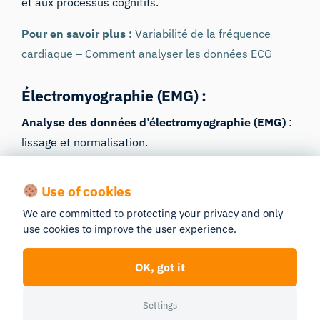
et aux processus cognitifs.
Pour en savoir plus :
Variabilité de la fréquence
cardiaque – Comment analyser les données ECG
Électromyographie (EMG) :
Analyse des données d’électromyographie (EMG)
:
lissage et normalisation.
Fonctionnalité phare :
le R Notebook permet de
Use of cookies
normaliser un signal lissé par rapport à un stimulus
de contraction volontaire maximale, afin de
We are committed to protecting your privacy and only
use cookies to improve the user experience.
comparer l’activité EMG entre différents sujets ou
dans différentes conditions.
OK, got it
Pour en savoir plus :
Qu’est-ce que l’EMG
(électromyographie) et comment fonctionne-t-elle ?
Settings