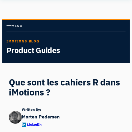
Aller
Human
au
Insight
contenu
MENU
IMOTIONS BLOG
Product Guides
Que sont les cahiers R dans
iMotions ?
Written By:
Morten Pedersen
LinkedIn