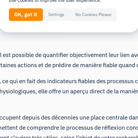
use cookies to improve the user experience.
OK, got it
Settings
No Cookies Please
 est possible de quantifier objectivement leur lien a
ines actions et de prédire de manière fiable quand c
 ce qui en fait des indicateurs fiables des processu
siologiques, elle offre un aperçu direct de la manièr
occupent depuis des décennies une place centrale d
rmettent de comprendre le processus de réflexion consc
t s’avérer très utiles, selon l’objet de votre recherc