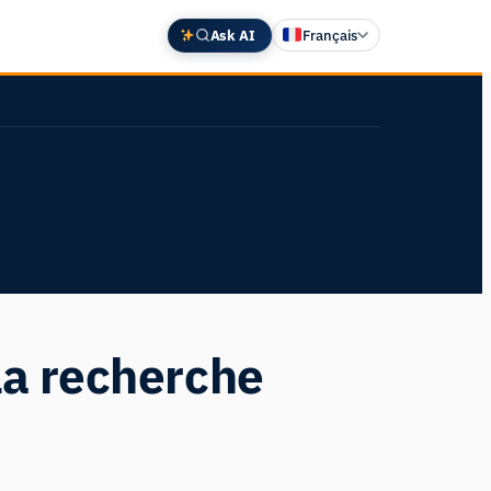
Ask AI
Français
English
Deutsch
中文 (中国)
Español
日本語
la recherche