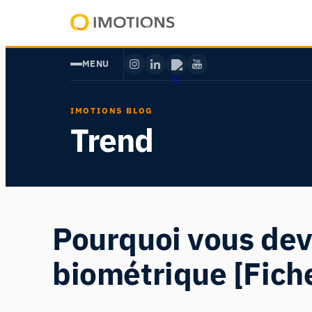
Aller
au
Powering
contenu
Human
MENU
Insight
IMOTIONS BLOG
Trend
Pourquoi vous dev
biométrique [Fich