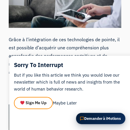
POSER UNE QUESTION SUR CET ARTICLE
Résumer cet article
Pourquoi est-ce important ?
Comment pourrais-je appliquer cela ?
Grâce à l’intégration de ces technologies de pointe, il
est possible d’acquérir une compréhension plus
approfondie des performances cognitives et de
Sorry To Interrupt
mettre en œuvre des stratégies plus efficaces pour
améliorer les capacités cognitives.
But if you like this article we think you would love our
newsletter which is full of news and insights from the
world of human behavior research.
Pour en savoir plus
Maybe Later
Sign Me Up
Demander à iMotions