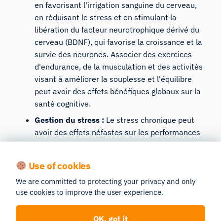
en favorisant l'irrigation sanguine du cerveau,
en réduisant le stress et en stimulant la
libération du facteur neurotrophique dérivé du
cerveau (BDNF), qui favorise la croissance et la
survie des neurones. Associer des exercices
d'endurance, de la musculation et des activités
visant à améliorer la souplesse et l'équilibre
peut avoir des effets bénéfiques globaux sur la
santé cognitive.
Gestion du stress :
Le stress chronique peut
avoir des effets néfastes sur les performances
cognitives
, en altérant la mémoire, l'attention
et la prise de décision. Des techniques efficaces
Use of cookies
de gestion du stress, telles que la méditation de
We are committed to protecting your privacy and only
pleine conscience, les exercices de respiration
use cookies to improve the user experience.
profonde et une activité physique régulière,
peuvent contribuer à atténuer l'impact du
OK, got it
stress sur les fonctions cognitives.