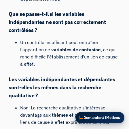
POSER UNE QUESTION SUR CET ARTICLE
Résumer cet article
Pourquoi est-ce important ?
Que se passe-t-il si les variables
Comment pourrais-je appliquer cela ?
indépendantes ne sont pas correctement
contrôlées ?
Un contrôle insuffisant peut entraîner
l'apparition de
variables de confusion
, ce qui
rend difficile l'établissement d'un lien de cause
à effet.
Les variables indépendantes et dépendantes
sont-elles les mêmes dans la recherche
qualitative ?
Non. La recherche qualitative s'intéresse
davantage aux
thèmes et
aux
relations
qu'aux
Demander à iMotions
liens de cause à effet exprimés en chiffres.