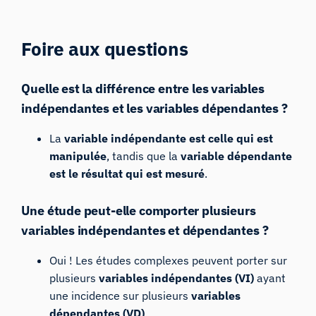
Foire aux questions
Quelle est la différence entre les variables
indépendantes et les variables dépendantes ?
La
variable indépendante est celle qui est
manipulée
, tandis que la
variable dépendante
est le résultat qui est mesuré
.
Assistant de Recherche iMotions
Une étude peut-elle comporter plusieurs
Posez des questions sur les méthodes de
variables indépendantes et dépendantes ?
recherche, les produits, les capteurs, les SDK,
les ressources, ou décrivez ce que vous
Oui ! Les études complexes peuvent porter sur
souhaitez étudier.
plusieurs
variables indépendantes (VI)
ayant
Je vous suggérerai des questions pertinentes en
une incidence sur plusieurs
variables
fonction de votre demande.
dépendantes (VD)
.