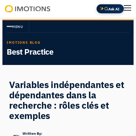
Aller
Ask AI
au
Powering
contenu
Human
MENU
Insight
IMOTIONS BLOG
Best Practice
Variables indépendantes et
dépendantes dans la
recherche : rôles clés et
exemples
Written By: