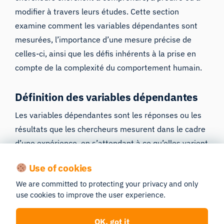
modifier à travers leurs études. Cette section
examine comment les variables dépendantes sont
mesurées, l’importance d’une mesure précise de
celles-ci, ainsi que les défis inhérents à la prise en
compte de la complexité du comportement humain.
Définition des variables dépendantes
Les variables dépendantes sont les réponses ou les
résultats que les chercheurs mesurent dans le cadre
d’une expérience, en s’attendant à ce qu’elles varient
en conséquence directe des modifications apportées
Use of cookies
à la variable indépendante. Dans le domaine de la
We are committed to protecting your privacy and only
recherche sur le comportement humain, les variables
use cookies to improve the user experience.
dépendantes peuvent inclure des mesures du bien-
être émotionnel, des performances cognitives, des
OK, got it