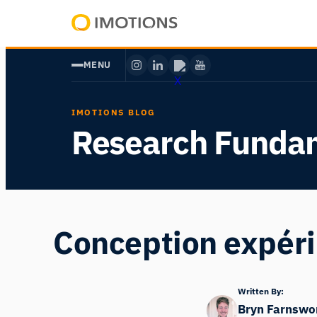
Aller
au
Powering
contenu
Human
MENU
Insight
IMOTIONS BLOG
Research Funda
Conception expéri
Written By:
Bryn Farnswo