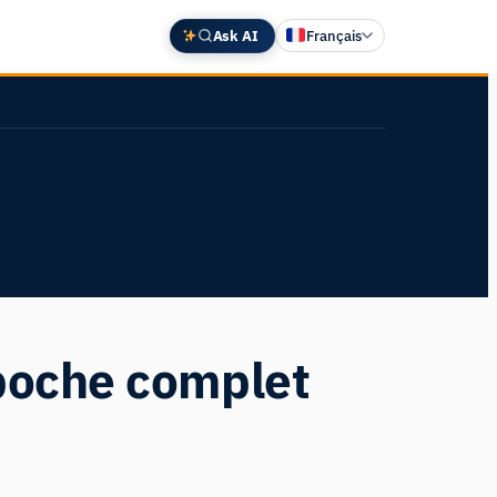
Ask AI
Français
English
Deutsch
中文 (中国)
Español
日本語
 poche complet