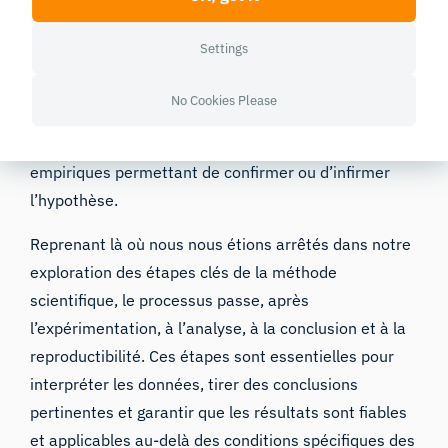
réduire au minimum les variables externes
susceptibles d’influencer les résultats, afin de
Settings
garantir que tout changement observé puisse être
attribué à la variable manipulée. Une
No Cookies Please
expérimentation rigoureuse est fondamentale pour la
méthode scientifique, car elle fournit des preuves
empiriques permettant de confirmer ou d’infirmer
l’hypothèse.
Reprenant là où nous nous étions arrêtés dans notre
exploration des étapes clés de la méthode
scientifique, le processus passe, après
l’expérimentation, à l’analyse, à la conclusion et à la
reproductibilité. Ces étapes sont essentielles pour
interpréter les données, tirer des conclusions
pertinentes et garantir que les résultats sont fiables
et applicables au-delà des conditions spécifiques des