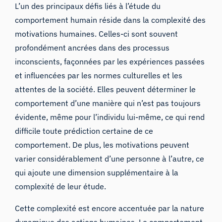
L’un des principaux défis liés à l’étude du
comportement humain réside dans la complexité des
motivations humaines. Celles-ci sont souvent
profondément ancrées dans des processus
inconscients, façonnées par les expériences passées
et influencées par les normes culturelles et les
attentes de la société. Elles peuvent déterminer le
comportement d’une manière qui n’est pas toujours
évidente, même pour l’individu lui-même, ce qui rend
difficile toute prédiction certaine de ce
Assistant de Recherche iMotions
comportement. De plus, les motivations peuvent
Posez des questions sur les méthodes de
varier considérablement d’une personne à l’autre, ce
recherche, les produits, les capteurs, les SDK,
qui ajoute une dimension supplémentaire à la
les ressources, ou décrivez ce que vous
complexité de leur étude.
souhaitez étudier.
Je vous suggérerai des questions pertinentes en
Cette complexité est encore accentuée par la nature
fonction de votre demande.
dynamique des actions humaines. Le comportement