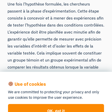
Une fois l’hypothèse formulée, les chercheurs
passent à la phase d’expérimentation. Cette étape
consiste à concevoir et à mener des expériences afin
de tester l’hypothèse dans des conditions contrôlées.
L’expérience doit être planifiée avec minutie afin de
garantir qu’elle permette de mesurer avec précision
les variables d’intérêt et d’isoler les effets de la
variable testée. Cela implique souvent de constituer
un groupe témoin et un groupe expérimental afin de
comparer les résultats obtenus lorsque la variable
est manipulée et lorsqu’elle ne l’est pas.
Use of cookies
Lors de la conception d’une expérience, les
We are committed to protecting your privacy and only
chercheurs doivent déterminer la méthode de
use cookies to improve the user experience.
collecte des données, la taille de l’échantillon et les
critères d’analyse des données. L’objectif est de
OK, got it