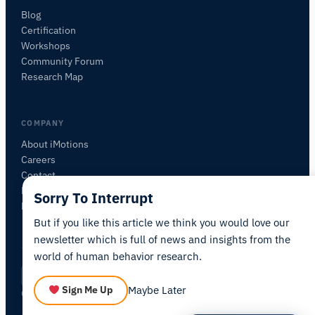
Je vous suggérerai des questions pertinentes en
Blog
fonction de votre demande.
Certification
Workshops
POSER UNE QUESTION SUR CET ARTICLE
Community Forum
Résumer cet article
Pourquoi est-ce important ?
Research Map
Comment pourrais-je appliquer cela ?
COMPANY
About iMotions
Careers
Contact
My iMotions
Sorry To Interrupt
Newsletter
But if you like this article we think you would love our
newsletter which is full of news and insights from the
world of human behavior research.
Privacy Policy
Terms of Service
AI Act Statement
FR
|
·
·
·
Maybe Later
Sign Me Up
Cookie Settings