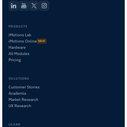
PRODUCTS
iMotions Lab
iMotions Online
NEW
Hardware
All Modules
Pricing
SOLUTIONS
Customer Stories
Academia
Assistant de Recherche iMotions
Market Research
Posez des questions sur les méthodes de
UX Research
recherche, les produits, les capteurs, les SDK,
les ressources, ou décrivez ce que vous
souhaitez étudier.
LEARN