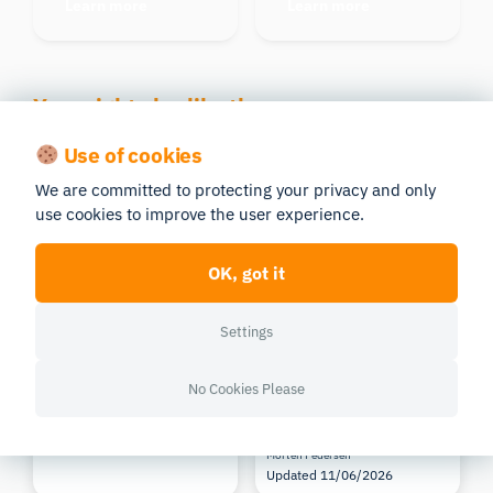
Learn more
Learn more
You might also like these
Use of cookies
We are committed to protecting your privacy and only
use cookies to improve the user experience.
OK, got it
Lutter contre la fraude dans
Les jumeaux numériques
les sondages en ligne : que
avec intervention humaine
Settings
faire lorsque vos
: comment les données
répondants ne sont pas
issues de biocapteurs en
réels ?
temps réel transforment la
recherche sur les
No Cookies Please
19 min read
MILIEU UNIVERSITAIRE
simulateurs
Morten Pedersen
9 min read
ERGONOMICS
11/06/2026
Morten Pedersen
Updated 11/06/2026