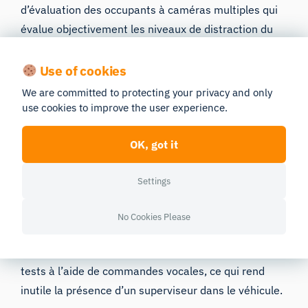
d’évaluation des occupants à caméras multiples qui
évalue objectivement les niveaux de distraction du
conducteur en surveillant avec précision l’état des
occupants.
Use of cookies
We are committed to protecting your privacy and only
Ce système fournit des indicateurs clés de
use cookies to improve the user experience.
distraction grâce à des technologies avancées de
suivi du regard et des mouvements de la tête.
OK, got it
S’appuyant sur le système d’oculométrie à distance
Smart Eye Pro et l’interface logicielle biométrique
Settings
iMotions, il offre une solution complète pour la
collecte et l’analyse des données relatives au
No Cookies Please
conducteur afin d’évaluer les niveaux de distraction.
Il est à noter que les opérateurs peuvent réaliser les
tests à l’aide de commandes vocales, ce qui rend
inutile la présence d’un superviseur dans le véhicule.