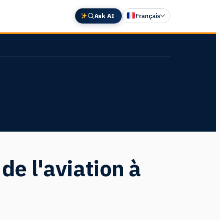
Ask AI
Français
English
Deutsch
中文 (中国)
Español
日本語
de l'aviation à