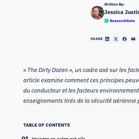
Written By:
Jessica Justi
ResearchGate
SHARE
« The Dirty Dozen », un cadre axé
sur
les fac
article examine comment ces principes peuvent
du conducteur et les facteurs environnemen
enseignements tirés de la sécurité aérienne p
TABLE OF CONTENTS
Voyager en avion est sûr