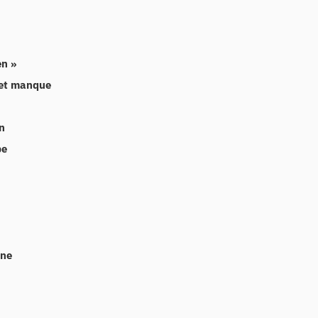
en »
n et manque
n
pe
ine