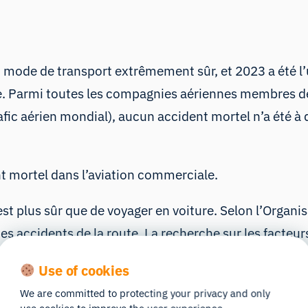
 mode de transport extrêmement sûr, et 2023 a été l
ne. Parmi toutes les compagnies aériennes membres d
fic aérien mondial), aucun accident mortel n’a été à
nt mortel dans l’aviation commerciale.
st plus sûr que de voyager en voiture. Selon l’
Organis
 accidents de la route. La recherche sur les facteur
ts embarqués peuvent prévenir les accidents de la rou
Use of cookies
a recherche sur les facteurs humains, notamment en 
We are committed to protecting your privacy and only
lle l’est aujourd’hui.