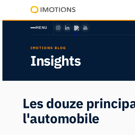
Aller
au
Powering
contenu
Human
MENU
Insight
IMOTIONS BLOG
Insights
Les douze principa
l'automobile