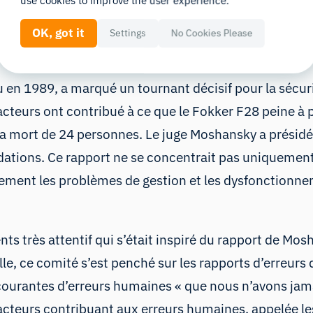
use cookies to improve the user experience.
OK, got it
Settings
No Cookies Please
 sécurité aérienne
nu en 1989, a marqué un tournant décisif pour la sécu
acteurs ont contribué à ce que le Fokker F28 peine à p
t la mort de 24 personnes. Le juge Moshansky a prési
dations
. Ce rapport ne se concentrait pas uniquement 
lement les problèmes de gestion et les dysfonctionne
s très attentif qui s’était inspiré du rapport de Mos
ille, ce comité s’est penché sur les rapports d’erreur
 courantes d’erreurs humaines
« que nous n’avons jama
facteurs contribuant aux erreurs humaines, appelée le