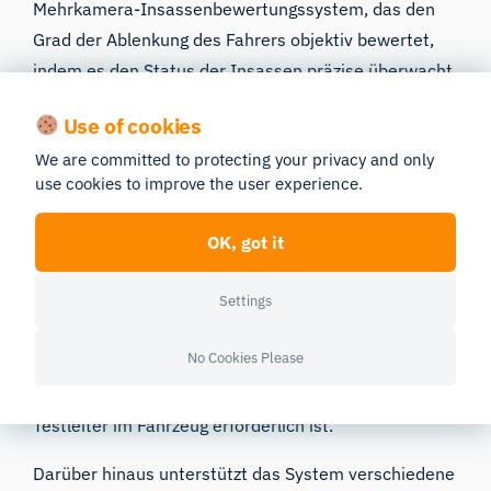
Mehrkamera-Insassenbewertungssystem, das den
Grad der Ablenkung des Fahrers objektiv bewertet,
indem es den Status der Insassen präzise überwacht.
Dieses System liefert wichtige Kennzahlen zur
Use of cookies
Ablenkung, indem es fortschrittliche Technologien zur
We are committed to protecting your privacy and only
Blick- und Kopfverfolgung nutzt. Durch den Einsatz
use cookies to improve the user experience.
des ferngesteuerten Eye-Tracking-Systems „Smart
Eye Pro“ und der biometrischen Software-
OK, got it
Schnittstelle „iMotions“ bietet es eine umfassende
Settings
Lösung zur Erfassung und Analyse von Fahrerdaten,
um den Grad der Ablenkung zu bewerten.
No Cookies Please
Bemerkenswert ist, dass die Bediener die Tests per
Sprachbefehl durchführen können, wodurch kein
Testleiter im Fahrzeug erforderlich ist.
Darüber hinaus unterstützt das System verschiedene