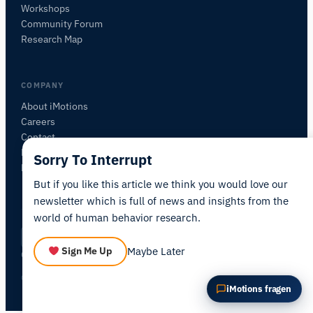
Workshops
Diesen Artikel zusammenfassen
Warum ist das wichtig?
Community Forum
Wie könnte ich das anwenden?
Research Map
COMPANY
About iMotions
Careers
Contact
My iMotions
Sorry To Interrupt
Newsletter
But if you like this article we think you would love our
newsletter which is full of news and insights from the
world of human behavior research.
Privacy Policy
Terms of Service
AI Act Statement
DE
|
·
·
·
Maybe Later
Sign Me Up
Cookie Settings
© 2026 iMotions A/S. All rights reserved.
iMotions fragen