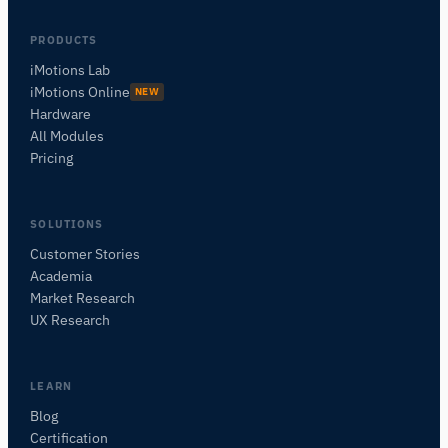
PRODUCTS
iMotions Lab
iMotions Online
NEW
Hardware
All Modules
Pricing
SOLUTIONS
Customer Stories
Academia
iMotions Forschungsassistent
Market Research
Fragen Sie nach Forschungsmethoden,
UX Research
Produkten, Sensoren, SDKs, Ressourcen oder
beschreiben Sie, was Sie untersuchen möchten.
Ich schlage nützliche nächste Fragen vor, basierend
LEARN
auf dem, was Sie fragen.
Blog
Certification
FRAGEN SIE ZU DIESEM ARTIKEL