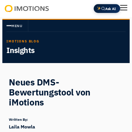
Zum
Ask AI
Inhalt
Powering
springen
Human
MENU
Insight
IMOTIONS BLOG
Insights
Neues DMS-
Bewertungstool von
iMotions
Written By:
Laila Mowla