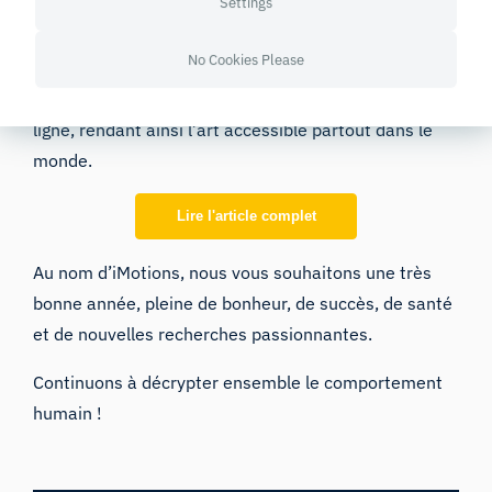
Settings
visite en personne, cette étude est d’une grande
actualité et propose une solution face aux
No Cookies Please
restrictions imposées aux visites physiques. Elle peut
également contribuer à améliorer les expositions en
ligne, rendant ainsi l’art accessible partout dans le
monde.
Lire l'article complet
Au nom d’iMotions, nous vous souhaitons une très
bonne année, pleine de bonheur, de succès, de santé
et de nouvelles recherches passionnantes.
Continuons à décrypter ensemble le comportement
humain !