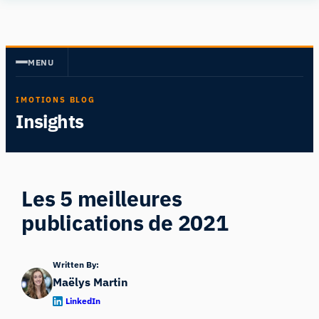
Aller
Human
au
Insight
contenu
MENU
IMOTIONS BLOG
Insights
Les 5 meilleures
publications de 2021
Written By:
Maëlys Martin
LinkedIn