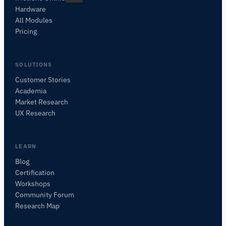
Hardware
All Modules
Pricing
SOLUTIONS
Customer Stories
Academia
Assistant de Recherche iMotions
Market Research
Posez des questions sur les méthodes de
UX Research
recherche, les produits, les capteurs, les SDK,
les ressources, ou décrivez ce que vous
souhaitez étudier.
LEARN
Je vous suggérerai des questions pertinentes en
Blog
fonction de votre demande.
Certification
Workshops
POSER UNE QUESTION SUR CET ARTICLE
Community Forum
Résumer cet article
Pourquoi est-ce important ?
Research Map
Comment pourrais-je appliquer cela ?