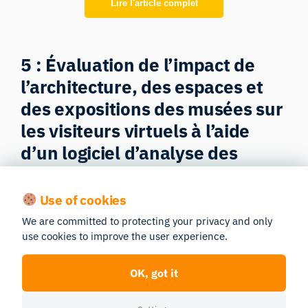
Lire l'article complet
5 : Évaluation de l’impact de
l’architecture, des espaces et
des expositions des musées sur
les visiteurs virtuels à l’aide
d’un logiciel d’analyse des
expressions faciales
Use of cookies
Par : Linda Nubani et Aslıhan Öztürk, de
We are committed to protecting your privacy and only
l’université d’État du Michigan
use cookies to improve the user experience.
En expliquant comment les créateurs d’expositions
OK, got it
virtuelles peuvent capter au mieux l’attention du
public et susciter les mêmes émotions que lors d’une