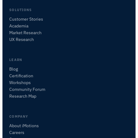
SOLUTIONS
Customer Stories
Academia
iMotionsリサーチアシスタント
Market Research
研究方法、製品、センサー、SDK、リソースに
UX Research
ついて質問するか、研究したい内容を説明して
ください。
質問内容に基づいて、役立つ次の質問を提案しま
LEARN
す。
Blog
Certification
この記事について質問
Workshops
この記事を要約
なぜこれが重要ですか？
Community Forum
これをどう応用できますか？
Research Map
COMPANY
About iMotions
Careers