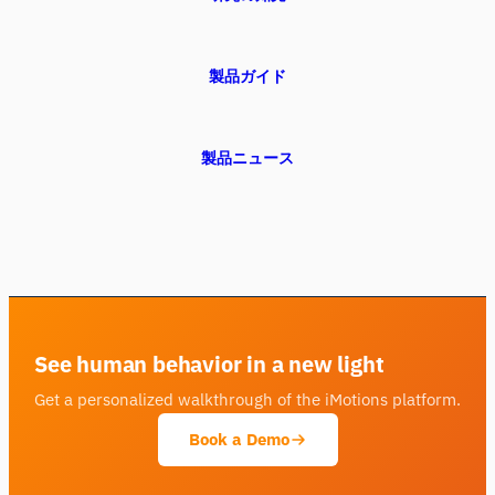
製品ガイド
製品ニュース
See human behavior in a new light
Get a personalized walkthrough of the iMotions platform.
Book a Demo