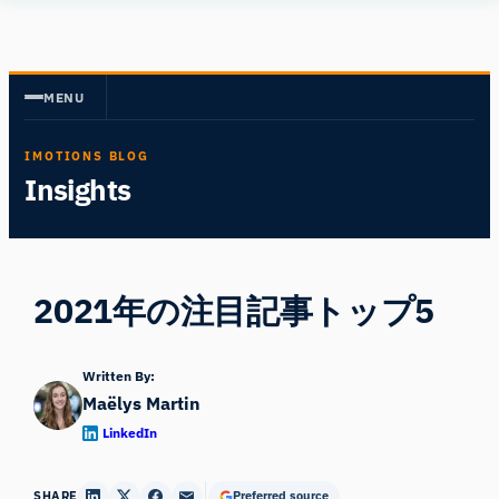
内
Human
容
Insight
を
MENU
ス
キ
IMOTIONS BLOG
ッ
Insights
プ
2021年の注目記事トップ5
Written By:
Maëlys Martin
LinkedIn
SHARE
Preferred source