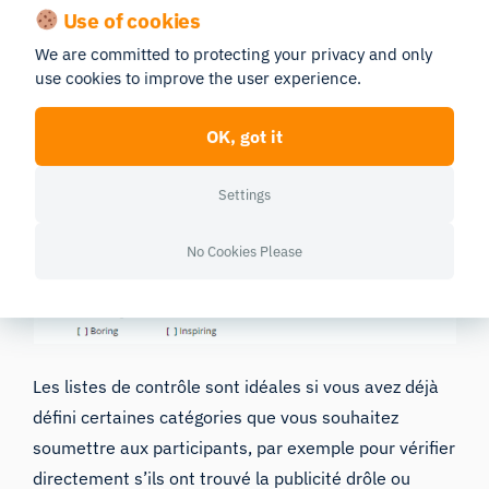
Use of cookies
appropriée. Contrairement à l’échelle discrète à 10
We are committed to protecting your privacy and only
niveaux de notre exemple, les échelles différentielles
use cookies to improve the user experience.
peuvent également être continues. Dans ce cas, les
personnes interrogées peuvent cocher (ou
OK, got it
sélectionner à l’aide d’un curseur) n’importe quelle
position entre les deux extrêmes.
Settings
N° 4 : Listes de contrôle
No Cookies Please
Les listes de contrôle sont idéales si vous avez déjà
défini certaines catégories que vous souhaitez
soumettre aux participants, par exemple pour vérifier
directement s’ils ont trouvé la publicité drôle ou