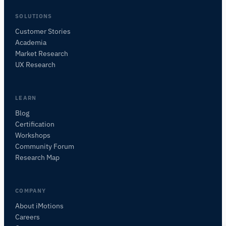
SOLUTIONS
Customer Stories
Academia
Assistant de Recherche iMotions
Market Research
Posez des questions sur les méthodes de
UX Research
recherche, les produits, les capteurs, les SDK,
les ressources, ou décrivez ce que vous
souhaitez étudier.
LEARN
Je vous suggérerai des questions pertinentes en
Blog
fonction de votre demande.
Certification
Workshops
POSER UNE QUESTION SUR CET ARTICLE
Community Forum
Résumer cet article
Pourquoi est-ce important ?
Research Map
Comment pourrais-je appliquer cela ?
COMPANY
About iMotions
Careers