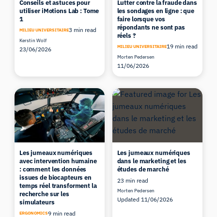
Conseils et astuces pour
Lutter contre la fraude dans
utiliser iMotions Lab : Tome
les sondages en ligne : que
1
faire lorsque vos
répondants ne sont pas
3 min read
MILIEU UNIVERSITAIRE
réels ?
Kerstin Wolf
19 min read
MILIEU UNIVERSITAIRE
23/06/2026
Morten Pedersen
11/06/2026
Les jumeaux numériques
Les jumeaux numériques
avec intervention humaine
dans le marketing et les
: comment les données
études de marché
issues de biocapteurs en
23 min read
temps réel transforment la
Morten Pedersen
recherche sur les
Updated 11/06/2026
simulateurs
9 min read
ERGONOMICS