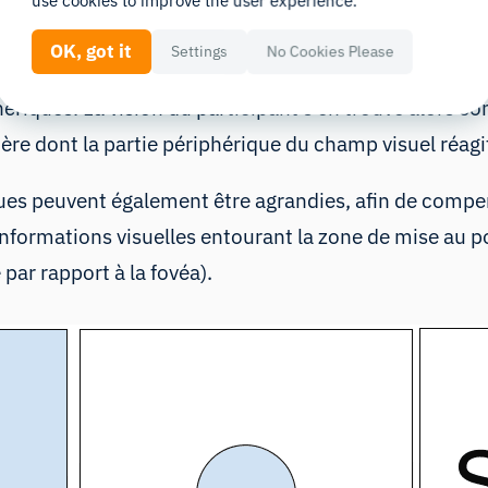
use cookies to improve the user experience.
OK, got it
Settings
No Cookies Please
écrit ci-dessus, il est possible de masquer la vision 
phériques. La vision du participant s’en trouve alors 
ère dont la partie périphérique du champ visuel réagi
ues peuvent également être agrandies
, afin de compen
 informations visuelles entourant la zone de mise au p
par rapport à la fovéa).