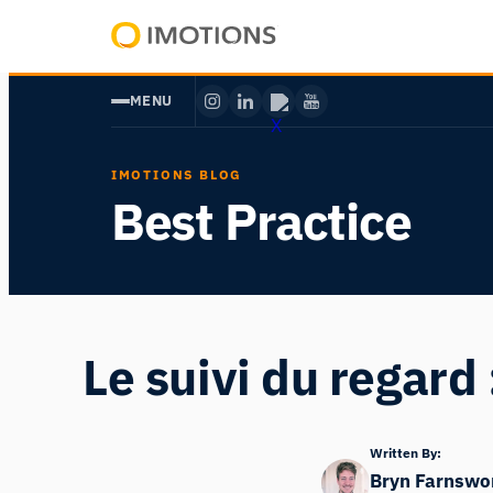
Aller
au
Powering
contenu
Human
MENU
Insight
IMOTIONS BLOG
Best Practice
Le suivi du regar
Written By:
Bryn Farnswo