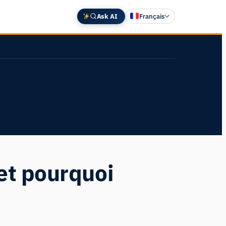
Ask AI
Français
English
Deutsch
中文 (中国)
Español
日本語
et pourquoi