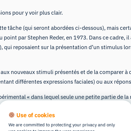
ns pour y voir plus clair.
ette tâche (qui seront abordées ci-dessous), mais ce
u point par
Stephen Reder, en 1973
. Dans ce cadre, i
 qui reposaient sur la présentation d’un stimulus lors
on aux nouveaux stimuli présentés et de la comparer à d
ntant différentes expressions faciales) ou aux répons
périmental « dans lequel seule une petite partie de la 
aradigme est désormais connu sous le nom de « fenêtr
Use of cookies
toute information située en dehors de cette zone soit
We are committed to protecting your privacy and only
par Reder, sont illustrés dans la figure ci-dessous). C