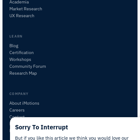
Academia
Assistant de Recherche iMotions
Market Research
Posez des questions sur les méthodes de
UX Research
recherche, les produits, les capteurs, les SDK,
les ressources, ou décrivez ce que vous
souhaitez étudier.
LEARN
Je vous suggérerai des questions pertinentes en
Blog
fonction de votre demande.
Certification
Workshops
POSER UNE QUESTION SUR CET ARTICLE
Community Forum
Résumer cet article
Pourquoi est-ce important ?
Research Map
Comment pourrais-je appliquer cela ?
COMPANY
About iMotions
Careers
Contact
My iMotions
Sorry To Interrupt
Newsletter
But if you like this article we think you would love our