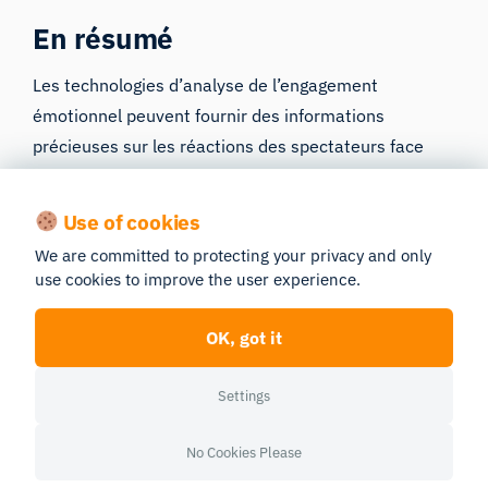
En résumé
Les technologies d’analyse de l’engagement
émotionnel peuvent fournir des informations
précieuses sur les réactions des spectateurs face
aux contenus de divertissement et permettre de
mieux comprendre la manière dont réagissent les
Use of cookies
différents publics. Cela permet aux créateurs de
We are committed to protecting your privacy and only
contenu d’étudier et d’optimiser leur narration
use cookies to improve the user experience.
auprès d’un large public, sans avoir à rassembler les
gens dans un lieu central.
OK, got it
Vous souhaitez tester des bandes-annonces de
Settings
films et d’autres contenus de divertissement ?
Rendez-vous sur notre site
dédié aux tests de
No Cookies Please
contenus de divertissement
!