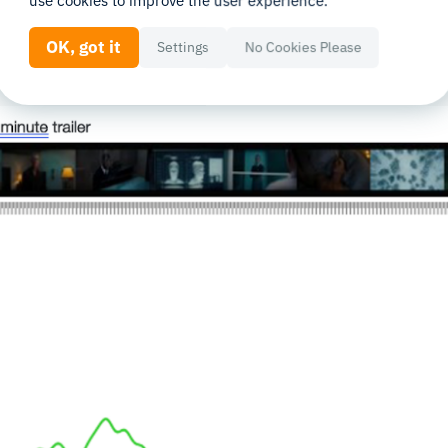
use cookies to improve the user experience.
s Action und ikonischen Bildern dafür, dass der Zusc
OK, got it
Settings
No Cookies Please
genüber dem Film geweckt.