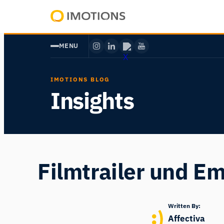
Zum
Inhalt
Powering
springen
Human
MENU
Insight
IMOTIONS BLOG
Insights
Filmtrailer und E
Written By:
Affectiva