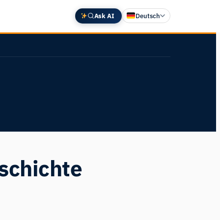
Ask AI
Deutsch
English
中文 (中国)
Español
Français
日本語
schichte