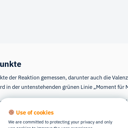
punkte
kte der Reaktion gemessen, darunter auch die Valenz
wird in der untenstehenden grünen Linie „Moment für
tionalen Positivität, so wird deutlich, dass diese a
rderobe, vor allem aber auf den ikonischen Action-M
Use of cookies
en.
We are committed to protecting your privacy and only