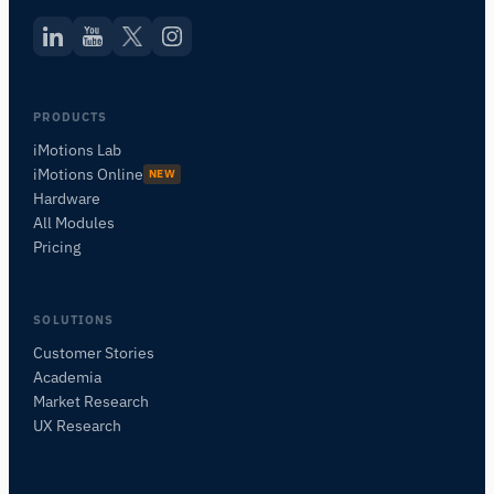
PRODUCTS
iMotions Lab
iMotions Online
NEW
Hardware
All Modules
Pricing
SOLUTIONS
Customer Stories
Academia
Assistant de Recherche iMotions
Market Research
Posez des questions sur les méthodes de
UX Research
recherche, les produits, les capteurs, les SDK,
les ressources, ou décrivez ce que vous
souhaitez étudier.