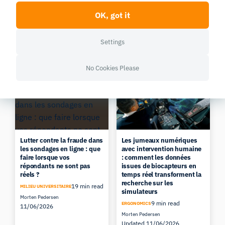
Learn more
OK, got it
Settings
You might also like these
No Cookies Please
Lutter contre la fraude dans
Les jumeaux numériques
les sondages en ligne : que
avec intervention humaine
faire lorsque vos
: comment les données
répondants ne sont pas
issues de biocapteurs en
réels ?
temps réel transforment la
recherche sur les
19 min read
MILIEU UNIVERSITAIRE
simulateurs
Morten Pedersen
9 min read
ERGONOMICS
11/06/2026
Morten Pedersen
Updated 11/06/2026