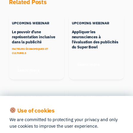
Related Posts
UPCOMING WEBINAR
UPCOMING WEBINAR
Le pouvoir d'une
Appliquer les
représentation inclusive
neurosciences à
dans la publicité
l'évaluation des publicités
du Super Bowl
FACTEURS ÉCONOMIQUES ET
CULTURELS
Learn more
Learn more
UPCOMING WEBINAR
UPCOMING WEBINAR
Comment améliorer les
Au-delà des vues :
Use of cookies
résultats de votre
l'efficacité créative
entreprise grâce à l'analyse
We are committed to protecting your privacy and only
narrative
use cookies to improve the user experience.
Learn more