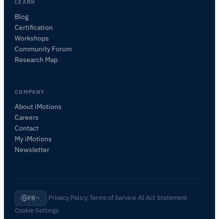
LEARN
Je vous suggérerai des questions pertinentes en
Blog
fonction de votre demande.
Certification
Workshops
POSER UNE QUESTION SUR CET ARTICLE
Community Forum
Résumer cet article
Pourquoi est-ce important ?
Research Map
Comment pourrais-je appliquer cela ?
COMPANY
About iMotions
Careers
Contact
My iMotions
Newsletter
Privacy Policy
Terms of Service
AI Act Statement
FR
|
·
·
·
Cookie Settings