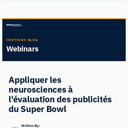
Aller
Human
au
Insight
contenu
MENU
IMOTIONS BLOG
Webinars
Appliquer les
neurosciences à
l'évaluation des publicités
du Super Bowl
Written By: