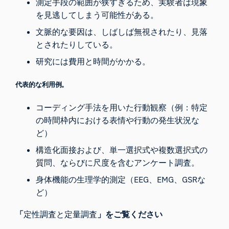
測定手段の範囲が狭すぎるため、実験者は現象
を見逃してしまう可能性がある。
文脈的な要因は、しばしば無視されたり、見落
とされたりしている。
研究には費用と時間がかかる。
代表的な利用例。
コーディング手法を用いた行動観察（例：特定
の時間枠内における表情や行動の発生状況な
ど）
iMotionsリサーチアシスタント
構造化面接および、単一選択式や複数選択式の
研究方法、製品、センサー、SDK、リソースに
質問、ならびに尺度を含むアンケート調査。
ついて質問するか、研究したい内容を説明して
身体機能の生理学的測定（EEG、EMG、GSRな
ください。
ど）
質問内容に基づいて、役立つ次の質問を提案しま
す。
「
定性調査と定量調査
」をご覧ください
この記事について質問