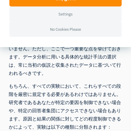
もちろん、フォーカスグループやインタビューなどの
Settings
実験セッションの映像記録も生データの一種であり、
コーディング手法を用いて分析する必要があります。
No Cookies Please
生データや測定値を分析するための統計手法は多岐に
わたるため、本ガイドではこのステップについては扱
いません。ただし、ここで一つ重要な点を挙げておき
ます。データ分析に用いる具体的な統計手法の選択
は、常に当初の仮説と収集されたデータに基づいて行
われるべきです。
もちろん、すべての実験において、これらすべての段
階を厳密に規定する必要があるわけではありません。
研究者であるあなたが特定の要因を制御できない場合
や、特定の回答者集団にアクセスできない場合もあり
ます。原因と結果の関係に対してどの程度制御できる
かによって、実験は以下の種類に分類されます：