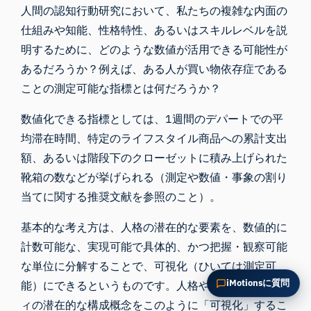
人間の認知行動研究において、私たちの複雑な内面の
この記事を要約
なぜこれが重要ですか？
仕組みや知能、性格特性、あるいはスキルレベルを説
これをどう応用できますか？
明するために、どのような数値が活用できる可能性が
あるだろうか？例えば、ある人が買い物依存症である
ことの測定可能な指標とは何だろうか？
数値化できる指標としては、1週間のデパートでの平
均滞在時間、特定のライフスタイル商品への累計支出
額、あるいは階段下のクローゼットに積み上げられた
靴箱の数などが挙げられる（測定や数値・事象の割り
当てに関する
推奨文献
を参照のこと）。
基本的な考え方は、人格の潜在的な要素を、数値的に
計数可能な、実現可能で具体的、かつ把握・観察可能
な単位に分解することで、可視化（ひいては測定可
iMotionsに質問
能）にできるというものです。人格やアイデンティテ
ィの潜在的な構成概念をこのように「可視化」するこ