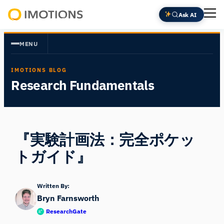
内
Ask AI
容
Powering
を
Human
MENU
ス
Insight
キ
IMOTIONS BLOG
ッ
Research Fundamentals
プ
『実験計画法：完全ポケッ
トガイド』
Written By:
Bryn Farnsworth
ResearchGate