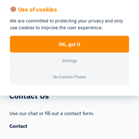
Access your online studies and account.
Use of cookies
Go to my.imotions.com
We are committed to protecting your privacy and only
use cookies to improve the user experience.
Help Center
OK, got it
User guides and help articles
Settings
Go to help.imotions.com
No Cookies Please
Contact Us
Use our chat or fill out a contact form.
Contact