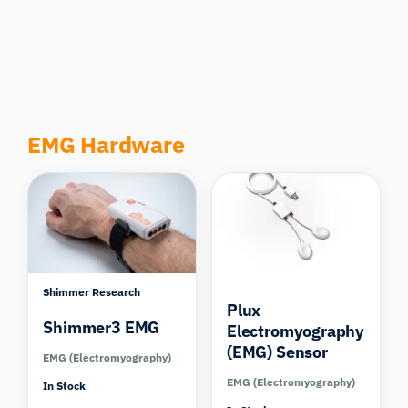
EMG Hardware
Compare
Compare
Shimmer Research
Plux
Shimmer3 EMG
Electromyography
(EMG) Sensor
EMG (Electromyography)
EMG (Electromyography)
In Stock