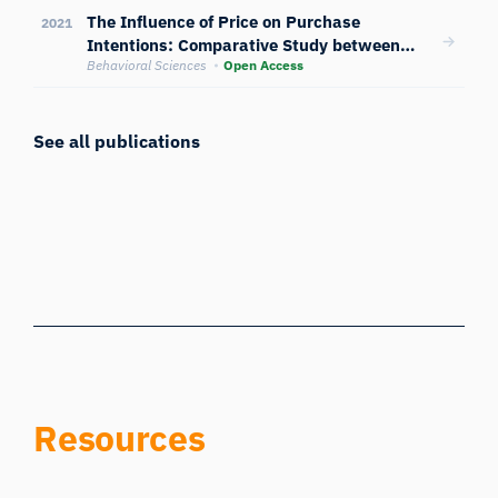
The Influence of Price on Purchase
2021
Intentions: Comparative Study between
Cognitive, Sensory, and Neurophysiological
Behavioral Sciences
Open Access
Experiments
See all publications
Resources