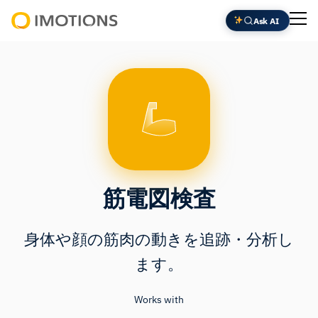
内
Ask AI
容
Powering
を
Human
ス
Insight
キ
ッ
プ
筋電図検査
身体や顔の筋肉の動きを追跡・分析し
ます。
Works with