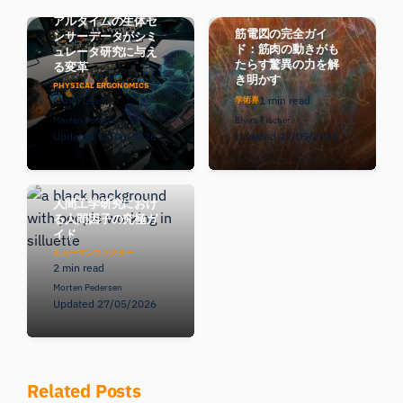
デジタルツイン：リ
アルタイムの生体セ
筋電図の完全ガイ
ンサーデータがシミ
ド：筋肉の動きがも
ュレータ研究に与え
たらす驚異の力を解
る変革
き明かす
PHYSICAL ERGONOMICS
1 min read
1 min read
学術界
Morten Pedersen
Elvira Fischer
Updated 11/06/2026
Updated 27/05/2026
人間工学研究におけ
る人間因子の究極ガ
イド
ヒューマンファクター
2 min read
Morten Pedersen
Updated 27/05/2026
Related Posts