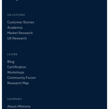
SOLUTIONS
Customer Stories
Academia
iMotionsリサーチアシスタント
Market Research
研究方法、製品、センサー、SDK、リソースに
UX Research
ついて質問するか、研究したい内容を説明して
ください。
質問内容に基づいて、役立つ次の質問を提案しま
LEARN
す。
Blog
Certification
このページについて質問
Workshops
これは何をしますか？
私の研究に適していますか？
Community Forum
代替品と比較
Research Map
COMPANY
About iMotions