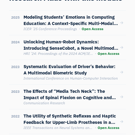
Modeling Students’ Emotions in Computing
2025
Education: A Context-Specific Multi-Modal
Approach
ICER '25 Conference Proceedings
Open Access
Unlocking Human-Robot Dynamics:
2024
Introducing SenseCobot, a Novel Multimodal
Dataset on Industry 4.0
HRI '24: Proceedings of the 2024 ACM/IEEE International Conference on Human-Robot Interaction
Open Access
Systematic Evaluation of Driver’s Behavior:
2023
A Multimodal Biometric Study
International Conference on Human-Computer Interaction
The Effects of “Media Tech Neck”: The
2023
Impact of Spinal Flexion on Cognitive and
Emotional Processing of Videos
Communication Research
The Utility of Synthetic Reflexes and Haptic
2022
Feedback for Upper-Limb Prostheses in a
Dexterous Task Without Direct Vision
IEEE Transactions on Neural Systems and Rehabilitation Engineering
Open Access