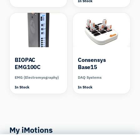
In Stock
Compare
BIOPAC
Consensys
EMG100C
Base15
EMG (Electromyography)
DAQ Systems
In Stock
In Stock
My iMotions