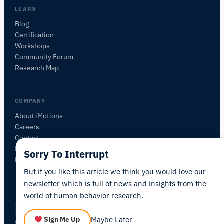
質問内容に基づいて、役立つ次の質問を提案しま
LEARN
す。
Blog
Certification
この記事について質問
Workshops
この記事を要約
なぜこれが重要ですか？
Community Forum
これをどう応用できますか？
Research Map
COMPANY
About iMotions
Careers
Contact
My iMotions
Sorry To Interrupt
Newsletter
But if you like this article we think you would love our
newsletter which is full of news and insights from the
world of human behavior research.
Privacy Policy
Terms of Service
AI Act Statement
JA
|
·
·
·
Maybe Later
Sign Me Up
Cookie Settings