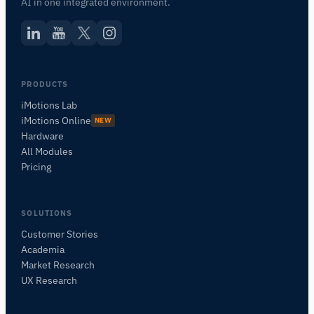
AI in one integrated environment.
PRODUCTS
iMotions Lab
iMotions Online
NEW
Hardware
All Modules
Pricing
SOLUTIONS
Customer Stories
Academia
iMotionsリサーチアシスタント
Market Research
研究方法、製品、センサー、SDK、リソースに
UX Research
ついて質問するか、研究したい内容を説明して
ください。