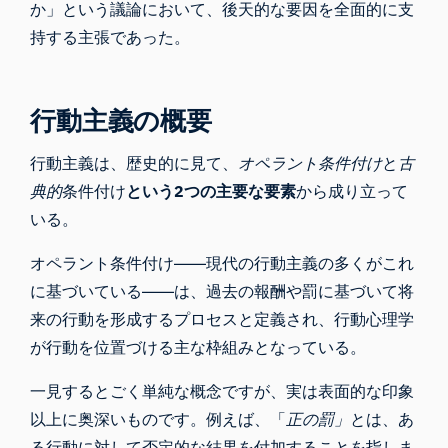
か」
という
議論
において、後天的な要因を全面的に支
持する主張であった。
行動主義の概要
行動主義は、歴史的に見て、
オペラント条件付け
と
古
典的
条件付け
という2つの主要な要素
から成り立って
いる。
オペラント条件付け――現代の行動主義の多くがこれ
に基づいている――は、過去の報酬や罰に基づいて将
来の行動を形成するプロセスと定義され、行動心理学
が行動を位置づける主な枠組みとなっている。
一見するとごく単純な概念ですが、実は表面的な印象
以上に奥深いものです。例えば、「
正の罰」
とは、あ
る行動に対して否定的な結果を付加することを指しま