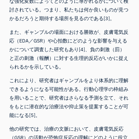
な強化変数によってどのように導かれるかについて検
討されている。つまり、私たちは何か良いものが見つ
かるだろうと期待する場所を見るのである[3]。
また、ギャンブルの場面における勝敗が、皮膚電気反
応（EDA／GSR）や
心拍数に
どのような影響を与える
かについて調査した研究もあり[4]、負の刺激（罰）
と正の刺激（報酬）に対する生理的反応がいかに捉え
られるかを示している。
これにより、研究者はギャンブルをより体系的に理解
できるようになる可能性がある。行動心理学の枠組み
を用いることで、研究者はさらなる予測を立て、それ
をもとに潜在的な治療法や抑止策を提案することが可
能になる[5]。
他の研究では
、治療の文脈
において、皮膚電気反応
（GSR）の活動が恐怖症反応の理解にどのように役立