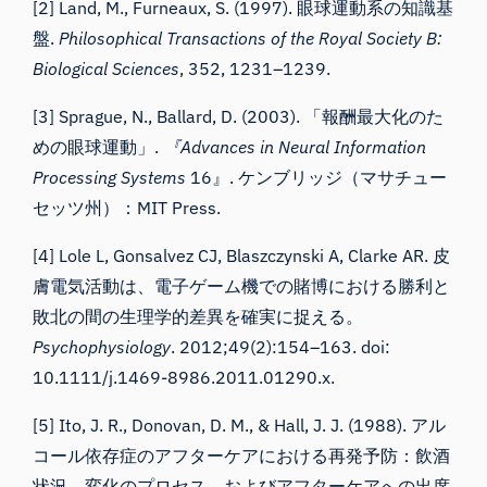
[2] Land, M., Furneaux, S. (1997).
眼球運動系の知識基
盤
.
Philosophical Transactions of the Royal Society B:
Biological Sciences
,
352
, 1231–1239.
[3] Sprague, N., Ballard, D. (2003). 「報酬最大化のた
めの眼球運動」.
『Advances in Neural Information
Processing Systems
16』. ケンブリッジ（マサチュー
セッツ州）：MIT Press.
[4] Lole L, Gonsalvez CJ, Blaszczynski A, Clarke AR. 皮
膚電気活動は、電子ゲーム機での賭博における勝利と
敗北の間の生理学的差異を確実に捉える。
Psychophysiology
.
2012;
49
(2):154–163. doi:
10.1111/j.1469-8986.2011.01290.x.
[5] Ito, J. R., Donovan, D. M., & Hall, J. J. (1988). アル
コール依存症のアフターケアにおける再発予防：飲酒
状況、変化のプロセス、およびアフターケアへの出席