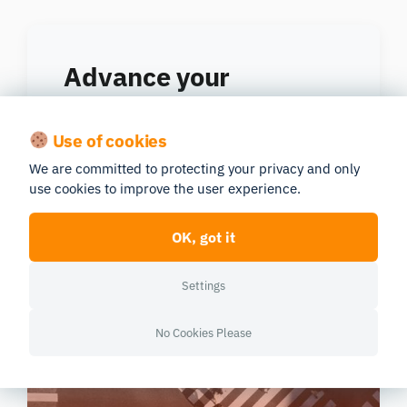
Advance your
Behavioral Psychology
research
Use of cookies
We are committed to protecting your privacy and only
Expand your knowledge with our free
use cookies to improve the user experience.
behavioral research guides and
publications.
OK, got it
Settings
Explore Solutions
No Cookies Please