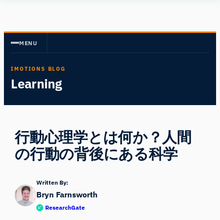
内
Human
容
Insight
を
MENU
ス
キ
IMOTIONS BLOG
ッ
Learning
プ
行動心理学とは何か？人間
の行動の背後にある科学
Written By:
Bryn Farnsworth
ResearchGate