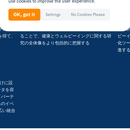
use cookies to improve the user experience.
高度な調査ツール
デー
OK, got it
Settings
No Cookies Please
、音声分
自己申告によるフィードバックを収集し、それ
この
評価する
を生体センサーデータとシームレスに連携させ
を容
を得て、
ることで、健康とウェルビーイングに関する研
ビー
。
究の全体像をより包括的に把握する
化ツ
進す
向けに設
ータを容
ドパーテ
みのイベ
広い統合