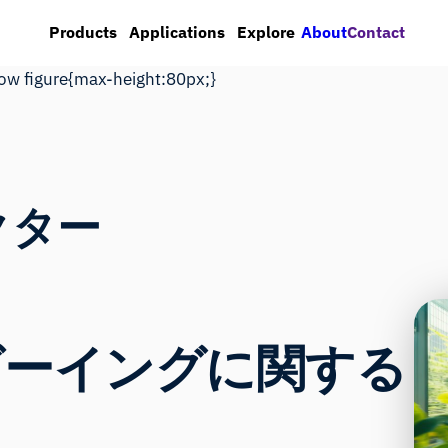
About
Contact
Products
Applications
Explore
row figure{max-height:80px;}
クター
ビーイングに関する