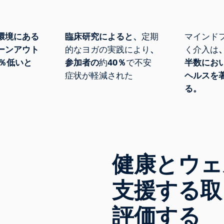
環境にある
臨床研究によると、
定期
マインド
ーンアウト
的なヨガの実践により
、
く介入は
2％低いと
参加者の
約
40％
で不安
半数にお
症状が軽減された
ヘルスを
る。
健康とウェ
支援する取
評価する