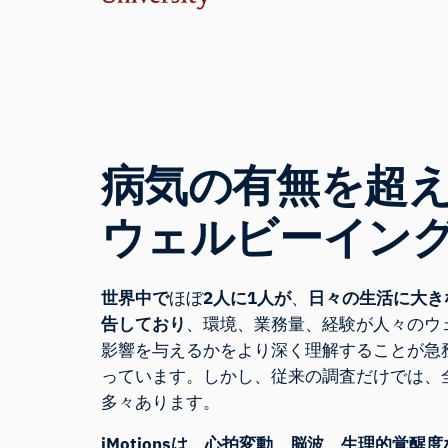
病気の有無を超
ウェルビーイン
世界中で
ほぼ
2人に1人が
、
日々の生活に大き
告しており
、環境、業務量、経験が人々のウ
影響を与えるかをより深く理解することが急
っています。しかし、従来の調査だけでは、
多々あります。
iMotionsは、心拍変動、脳波、生理的覚