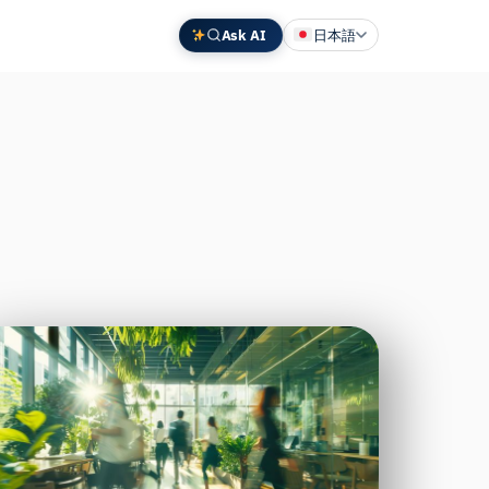
Ask AI
日本語
English
Deutsch
中文 (中国)
Español
Français