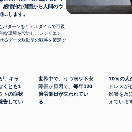
、感情的な側面から人間のウ
能にします。
に潜むパターンをリアルタイムで可視
的な環境を設計し、レジリエン
せるデータ駆動型の戦略を策定で
が、キャ
世界中で、うつ病や不安
70％の人
なくとも1
障害が原因で、
毎年
120
トレスが
ウトの症状
億労働日が
失われてい
影響を及
報告してい
る
。
えていま