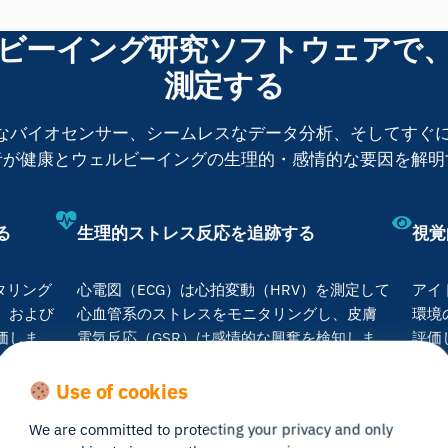
ビーイング研究ソフトウェアで
測定する
、高度なバイオセンサー、シームレスなデータ分析、そしてす
者が健康とウェルビーイングの生理的・感情的な要因を解明
る
生理的ストレス反応を追跡する
視覚
タリング
心電図（ECG）は心拍変動（HRV）を測定して
アイ
、および
心血管系のストレスをモニタリングし、皮膚
環境
価しま
電気反応（GSR）は感情的な興奮を検知しま
評価
評価し、
す。呼吸センサーは呼吸パターンを評価し、
を理
明晰さを
ストレスによる変化を特定するとともに、リ
する
Use of cookies
ラクゼーション法の指針となります。
We are committed to protecting your privacy and only